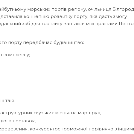
айбутньому морських портів регіону, очільниця Білгород
дставила концепцію розвитку порту, яка дасть змогу
одальний хаб для транзиту вантажів між країнами Центр
ого порту передбачає будівництво:
о комплексу;
 такі:
структурних «вузьких місць» на маршруті,
нцюга поставок,
перевезення, конкурентоспроможної порівняно з іншим