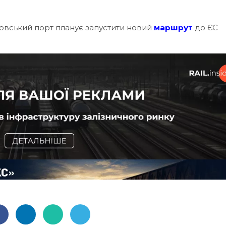
ровський порт планує запустити новий
маршрут
до ЄС