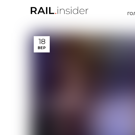
ГО
18
ВЕР