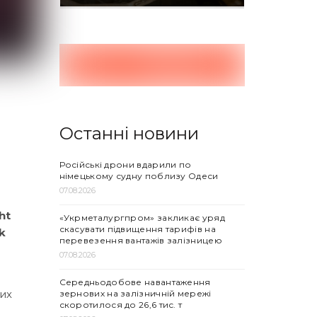
Останні новини
Російські дрони вдарили по
німецькому судну поблизу Одеси
07.08.2026
ht
«Укрметалургпром» закликає уряд
скасувати підвищення тарифів на
k
перевезення вантажів залізницею
07.08.2026
Середньодобове навантаження
их
зернових на залізничній мережі
скоротилося до 26,6 тис. т