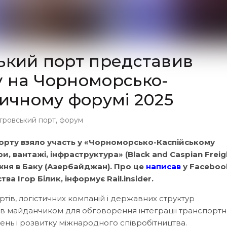
ький порт представив
у на Чорноморсько-
тичному форумі 2025
тровський порт
,
форум
орту взяло участь у «Чорноморсько-Каспійському
, вантажі, інфраструктура» (Black and Caspian Freig
жня в Баку (Азербайджан). Про це
написав
у Faceboo
 Ігор Білик, інформує Rail.insider.
тів, логістичних компаній і державних структур
ав майданчиком для обговорення інтеграції транспортн
нь і розвитку міжнародного співробітництва.