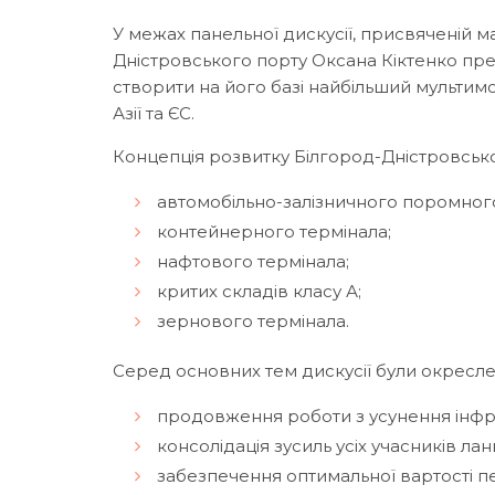
У межах панельної дискусії, присвяченій м
Дністровського порту Оксана Кіктенко пре
створити на його базі найбільший мультим
Азії та ЄС.
Концепція розвитку Білгород-Дністровськ
автомобільно-залізничного поромног
контейнерного термінала;
нафтового термінала;
критих складів класу А;
зернового термінала.
Серед основних тем дискусії були окреслені
продовження роботи з усунення інфра
консолідація зусиль усіх учасників ла
забезпечення оптимальної вартості 