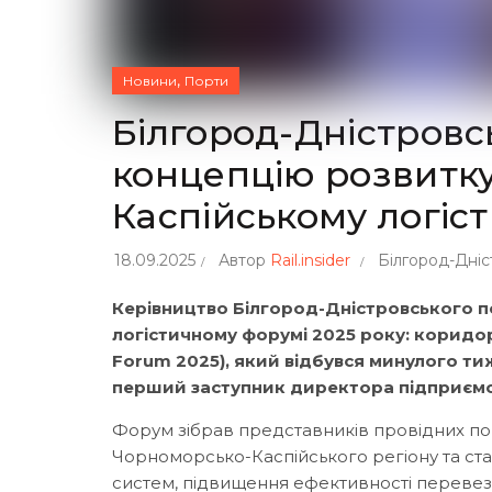
,
Новини
Порти
Білгород-Дністровс
концепцію розвитк
Каспійському логіс
18.09.2025
Автор
Rail.insider
Білгород-Дніс
Керівництво Білгород-Дністровського п
логістичному форумі 2025 року: коридори
Forum 2025), який відбувся минулого ти
перший заступник директора підприємства
Форум зібрав представників провідних пор
Чорноморсько-Каспійського регіону та ст
систем, підвищення ефективності перевезе