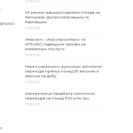
07.08.2026
-
УЗ змінює маршрути деяких поїздів на
Запоріжжі, Дніпропетровщині та
Харківщині
альної
07.08.2026
«Кернел», «Агропросперіс» та
VITAGRO підвищили тарифи на
елеваторні послуги
07.08.2026
Через українсько-румунські залізничні
переходи прямує понад 30 вагонів із
зерном на добу
07.08.2026
Укрзалізниця придбала стрілочних
переводів на понад 300 млн грн
07.08.2026
и