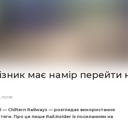
зник має намір перейти 
,
потяг
ї — Chiltern Railways — розглядає використання
яги. Про це пише Rail.insider із посиланням на