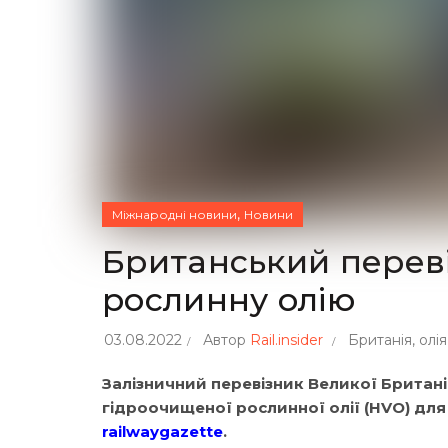
,
Міжнародні новини
Новини
Британський переві
рослинну олію
03.08.2022
Автор
Rail.insider
Британія
,
олія
Залізничний перевізник Великої Британі
гідроочищеної рослинної олії (HVO) для т
railwaygazette
.