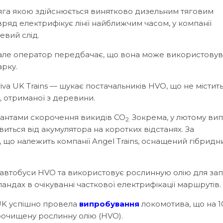
 тяга якою здійснюється винятково дизельним тяговим
ряд електрифікує лінії найближчим часом, у компанії
евий слід.
ї, але оператор передбачає, що вона може використову
рку.
iva UK Trains — шукає постачальників HVO, що не містит
, отриманої з деревини.
іантами скорочення викидів СО
Зокрема, у лютому ви
2.
иться від акумулятора на коротких відстанях. За
що належить компанії Angel Trains, оснащений гібридн
ує автобуси HVO та використовує рослинную олію для за
андах в очікуванні часткової електрифікації маршрутів.
 UK успішно провела
випробування
локомотива, що на 
очищену рослинну олію (HVO).