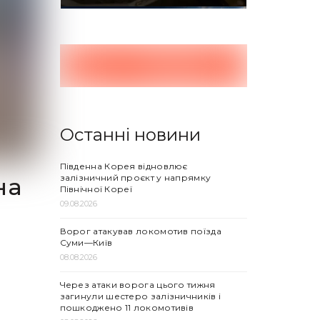
Останні новини
Південна Корея відновлює
залізничний проєкт у напрямку
на
Північної Кореї
09.08.2026
Ворог атакував локомотив поїзда
Суми—Київ
08.08.2026
Через атаки ворога цього тижня
загинули шестеро залізничників і
пошкоджено 11 локомотивів