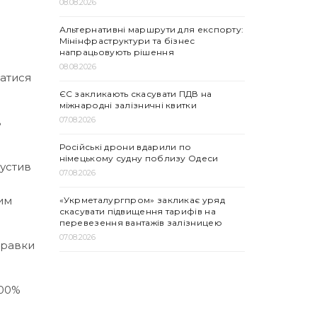
08.08.2026
Альтернативні маршрути для експорту:
Мінінфраструктури та бізнес
напрацьовують рішення
08.08.2026
ватися
ЄС закликають скасувати ПДВ на
міжнародні залізничні квитки
07.08.2026
ь
Російські дрони вдарили по
німецькому судну поблизу Одеси
пустив
07.08.2026
им
«Укрметалургпром» закликає уряд
скасувати підвищення тарифів на
перевезення вантажів залізницею
07.08.2026
правки
100%