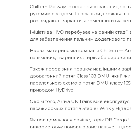
Chiltern Railways є останньою залізницею,
рухомим складом. Та оскільки держава нав
розглядають варіанти, як зменшити вуглец
Ініціатива HVO перебуває на ранній стаді
для забезпечення пальним додаткового па
Наразі материнська компанія Chiltern — Arr
пальмових, тваринних жирів або сировини
Також перевізник працює над іншими вар
двовагонний потяг Class 168 DMU, який жив
паралельною схемою потяг DMU класу 165, 
приводом HyDrive.
Окрім того, Arriva UK Trains вже експлуат
пасажирських потягів Stadler Wink у Нідерл
Як повідомлялося раніше, торік DB Cargo
використовує поновлюване пальне – гідро