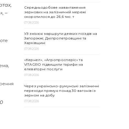
ртах,
Середньодобове навантаження
зернових на залізничній мережі
»,
–
скоротилося до 26,6 тис. т
07.08.2026
и
УЗ змінює маршрути деяких поїздів на
Запоріжжі, Дніпропетровщині та
роте
Харківщині
07.08.2026
«Кернел», «Агропросперіс» та
VITAGRO підвищили тарифи на
ема,
елеваторні послуги
07.08.2026
орення
Через українсько-румунські залізничні
переходи прямує понад 30 вагонів із
зерном на добу
07.08.2026
20