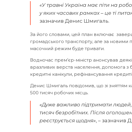
«У травні Україна має піти на робо
у яких часових рамках – це ті пит
зазначив Денис Шмигаль.
За його словами, цей план включає завер
громадського транспорту, але за новими п
масочний режим буде тривати.
Водночас прем’єр-міністр анонсував деякі
вразливих верств населення, допомога з бе
кредитні канікули, рефінансування кредиті
Денис Шмигаль повідомив, що зі зняттям
500 тисяч робочих місць.
«Дуже важливо підтримати людей, я
тисяч безробітних. Після оголошен
реєструється щодня»
, – зазначив