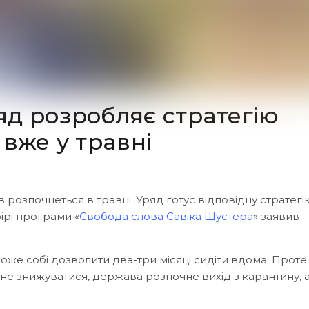
яд розробляє стратегію
 вже у травні
озпочнеться в травні. Уряд готує відповідну стратегію
ірі програми «
Свобода слова Савіка Шустера
» заявив
може собі дозволити два-три місяці сидіти вдома. Прот
чне знижуватися, держава розпочне вихід з карантину, 