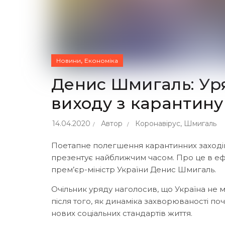
,
Новини
Економіка
Денис Шмигаль: Ур
виходу з карантину
14.04.2020
Автор
Коронавірус
,
Шмигаль
Поетапне полегшення карантинних заходів р
презентує найближчим часом. Про це в еф
прем’єр-міністр України Денис Шмигаль.
Очільник уряду наголосив, що Україна не 
після того, як динаміка захворюваності по
нових соціальних стандартів життя.