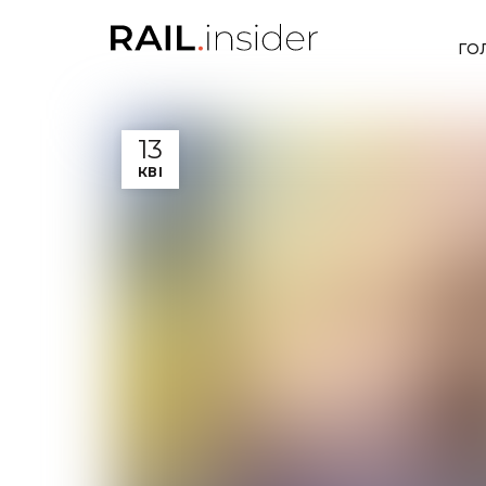
ГО
13
КВІ