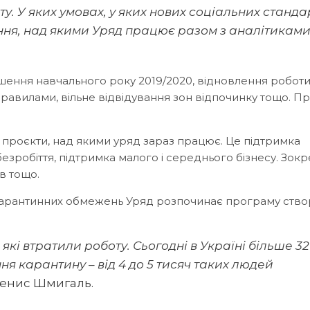
ту. У яких умовах, у яких нових соціальних станда
ання, над якими Уряд працює разом з аналітиками
шення навчального року 2019/2020, відновлення робот
равилами, вільне відвідування зон відпочинку тощо. П
 проєкти, над якими уряд зараз працює. Це підтримка
зробіття, підтримка малого і середнього бізнесу. Зокр
в тощо.
 карантинних обмежень Уряд розпочинає програму ств
кі втратили роботу. Сьогодні в Україні більше 3
ня карантину – від 4 до 5 тисяч таких людей
 Денис Шмигаль.