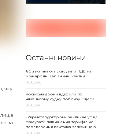
Останні новини
ЄС закликають скасувати ПДВ на
міжнародні залізничні квитки
07.08.2026
, яку
Російські дрони вдарили по
німецькому судну поблизу Одеси
07.08.2026
е лише
«Укрметалургпром» закликає уряд
скасувати підвищення тарифів на
але за
перевезення вантажів залізницею
07.08.2026