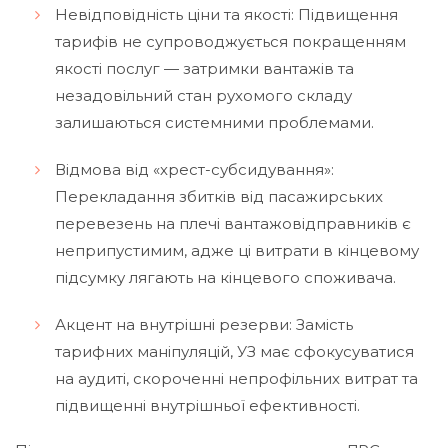
Невідповідність ціни та якості: Підвищення
тарифів не супроводжується покращенням
якості послуг — затримки вантажів та
незадовільний стан рухомого складу
залишаються системними проблемами.
Відмова від «хрест-субсидування»:
Перекладання збитків від пасажирських
перевезень на плечі вантажовідправників є
неприпустимим, адже ці витрати в кінцевому
підсумку лягають на кінцевого споживача.
Акцент на внутрішні резерви: Замість
тарифних маніпуляцій, УЗ має сфокусуватися
на аудиті, скороченні непрофільних витрат та
підвищенні внутрішньої ефективності.