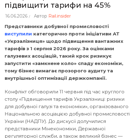
підвищити тарифи на 45%
16.06.2026
Автор
Rail.insider
Представники добувної промисловості
виступили
категорично проти ініціативи АТ
«Укрзалізниця» щодо підвищення вантажних
тарифів з 1 серпня 2026 року. За оцінками
галузевих асоціацій, такий крок ризикує
запустити «замкнене коло» спаду економіки,
тому бізнес вимагає прозорого аудиту та
внутрішньої оптимізації держкомпанії.
Конфлікт обговорили 11 червня під час круглого
столу «Підвищення тарифів Укрзалізниці: ризики
для добувної галузі та економіки», організованого
Національною асоціацією добувної промисловості
України (НАДПУ). До дискусії долучилися
представники Мінекономіки, Державної
регуляторної служби, а також великий бізнес —