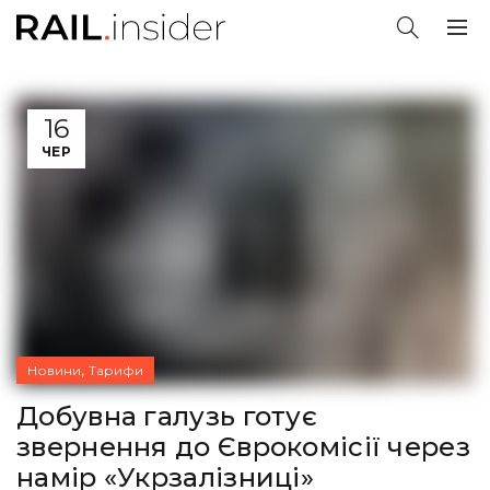
16
ЧЕР
,
Новини
Тарифи
Добувна галузь готує
звернення до Єврокомісії через
намір «Укрзалізниці»