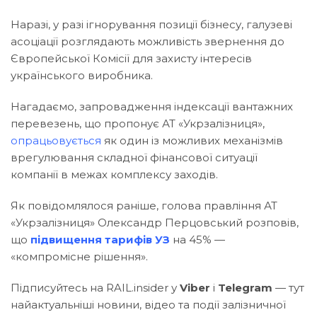
Наразі, у разі ігнорування позиції бізнесу, галузеві
асоціації розглядають можливість звернення до
Європейської Комісії для захисту інтересів
українського виробника.
Нагадаємо, запровадження індексації вантажних
перевезень, що пропонує АТ «Укрзалізниця»,
опрацьовується
як один із можливих механізмів
врегулювання складної фінансової ситуації
компанії в межах комплексу заходів.
Як повідомлялося раніше, голова правління АТ
«Укрзалізниця» Олександр Перцовський розповів,
що
підвищення тарифів УЗ
на 45% —
«компромісне рішення».
Підписуйтесь на RAIL.insider у
Viber
і
Telegram
— тут
найактуальніші новини, відео та події залізничної