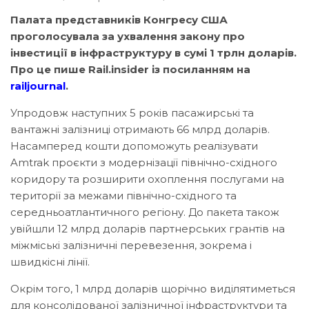
Палата представників Конгресу США
проголосувала за ухвалення закону про
інвестиції в інфраструктуру в сумі 1 трлн доларів.
Про це пише Rail.insider із посиланням на
railjournal
.
Упродовж наступних 5 років пасажирські та
вантажні залізниці отримають 66 млрд доларів.
Насамперед кошти допоможуть реалізувати
Amtrak проєкти з модернізації північно-східного
коридору та розширити охоплення послугами на
території за межами північно-східного та
середньоатлантичного регіону. До пакета також
увійшли 12 млрд доларів партнерських грантів на
міжміські залізничні перевезення, зокрема і
швидкісні лінії.
Окрім того, 1 млрд доларів щорічно виділятиметься
для консолідованої залізничної інфраструктури та