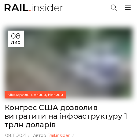
08
ЛИС
,
Міжнародні новини
Новини
Конгрес США дозволив
витратити на інфраструктуру 1
трлн доларів
08.11.2021
Автор
Rail.insider