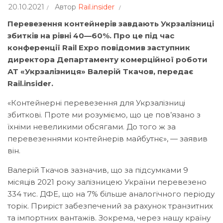
20.10.2021
Автор
Rail.insider
Перевезення контейнерів завдають Укрзалізниці
збитків на рівні 40—60%. Про це під час
конференції Rail Expo повідомив заступник
директора Департаменту комерційної роботи
АТ «Укрзалізниця» Валерій Ткачов, передає
Rail.insider.
«Контейнерні перевезення для Укрзалізниці
збиткові. Проте ми розуміємо, що це пов’язано з
їхніми невеликими обсягами. До того ж за
перевезеннями контейнерів майбутнє», — заявив
він.
Валерій Ткачов зазначив, що за підсумками 9
місяців 2021 року залізницею України перевезено
334 тис. ДФЕ, що на 7% більше аналогічного періоду
торік. Приріст забезпечений за рахунок транзитних
та імпортних вантажів. Зокрема, через нашу країну