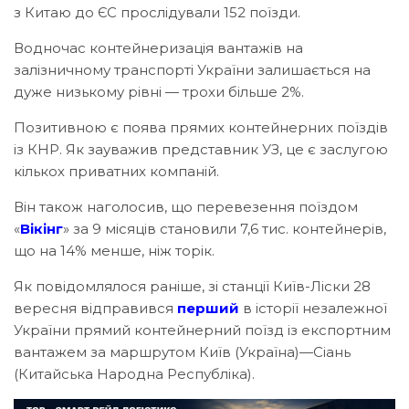
з Китаю до ЄС прослідували 152 поїзди.
Водночас контейнеризація вантажів на
залізничному транспорті України залишається на
дуже низькому рівні — трохи більше 2%.
Позитивною є поява прямих контейнерних поїздів
із КНР. Як зауважив представник УЗ, це є заслугою
кількох приватних компаній.
Він також наголосив, що перевезення поїздом
«
Вікінг
» за 9 місяців становили 7,6 тис. контейнерів,
що на 14% менше, ніж торік.
Як повідомлялося раніше, зі станції Київ-Ліски 28
вересня відправився
перший
в історії незалежної
України прямий контейнерний поїзд із експортним
вантажем за маршрутом Київ (Україна)—Сіань
(Китайська Народна Республіка).