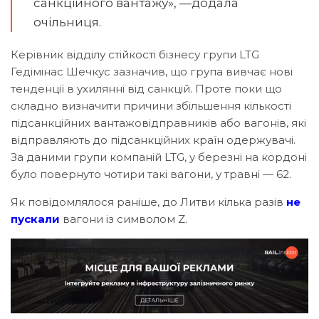
санкційного вантажу», —додала
очільниця.
Керівник відділу стійкості бізнесу групи LTG
Гедімінас Шечкус зазначив, що група вивчає нові
тенденції в ухилянні від санкцій. Проте поки що
складно визначити причини збільшення кількості
підсанкційних вантажовідправників або вагонів, які
відправляють до підсанкційних країн одержувачі.
За даними групи компаній LTG, у березні на кордоні
було повернуто чотири такі вагони, у травні — 62.
Як повідомлялося раніше, до Литви кілька разів
не
пускали
вагони із символом Z.