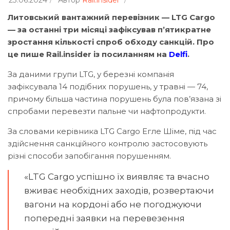
23.06.2024
Автор
Rail.insider
Литовський вантажний перевізник — LTG Cargo
— за останні три місяці зафіксував п’ятикратне
зростання кількості спроб обходу санкцій. Про
це пише Rail.insider із посиланням на
Delfi
.
За даними групи LTG, у березні компанія
зафіксувала 14 подібних порушень, у травні — 74,
причому більша частина порушень була пов’язана зі
спробами перевезти пальне чи нафтопродукти.
За словами керівника LTG Cargo Егле Шіме, під час
здійснення санкційного контролю застосовують
різні способи запобігання порушенням.
«LTG Cargo успішно їх виявляє та вчасно
вживає необхідних заходів, розвертаючи
вагони на кордоні або не погоджуючи
попередні заявки на перевезення