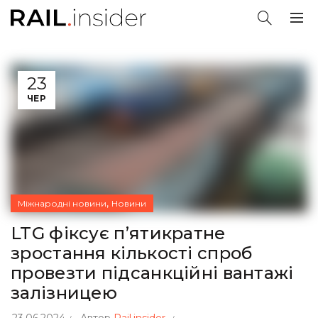
23
ЧЕР
,
Міжнародні новини
Новини
LTG фіксує п’ятикратне
зростання кількості спроб
провезти підсанкційні вантажі
залізницею