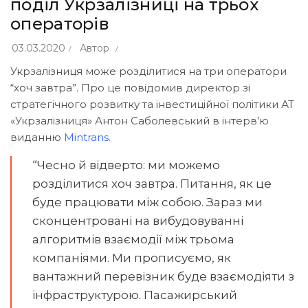
поділ Укрзалізниці на трьох
операторів
03.03.2020
Автор
Укрзалізниця може розділитися на три оператори
“хоч завтра”. Про це повідомив директор зі
стратегічного розвитку та інвестиційної політики АТ
«Укрзалізниця» Антон Саболевський в інтерв’ю
виданню
Mintrans
.
“Чесно й відверто: ми можемо
розділитися хоч завтра. Питання, як це
буде працювати між собою. Зараз ми
сконцентровані на вибудовуванні
алгоритмів взаємодії між трьома
компаніями. Ми прописуємо, як
вантажний перевізник буде взаємодіяти з
інфраструктурою. Пасажирський