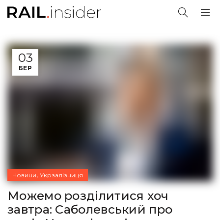
03
БЕР
,
Новини
Укрзалізниця
Можемо розділитися хоч
завтра: Саболевський про