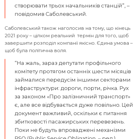
створювати трьох начальників станцій”, –
повідомив Саболевський.
Саболевський також наголосив на тому, що кінець
2021 року – цілком реальний термін для того, щоб
завершити розподіл компанії якісно. Єдина умова –
щоб була політична воля.
“На жаль, зараз депутати профільного
комітету протягом останніх шести місяців
займалися передусім іншими секторами
інфраструктури: дороги, порти, річка. Рух
за законом «Про залізничний транспорт»
є, але все відбувається дуже повільно. Цей
документ важливий, оскільки є питання
збитковості пасажирських перевезень.
Поки не будуть впроваджені механізми
PSO (Public Service Obligation. – ред.),