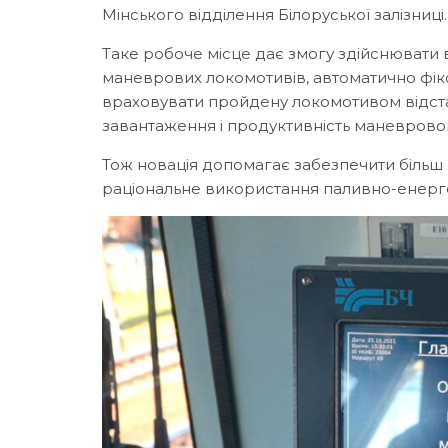
Мінського відділення Білоруської залізниці
Таке робоче місце дає змогу здійснювати
маневрових локомотивів, автоматично фікс
враховувати пройдену локомотивом відстань
завантаження і продуктивність маневрово
Тож новація допомагає забезпечити більш
раціональне використання паливно-енерге