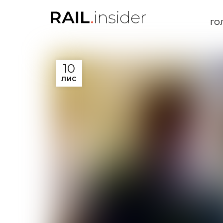
ГО
10
ЛИС