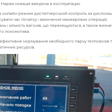
. Наразі новація введена в експлуатацію.
 в онлайн-режимі диспетчерський контроль за дислока
увати час початку і закінчення маневрових операцій,
 і кількість вагонів, що переміщуються, а також визна
го локомотива.
 ефективне нормування необхідного парку тепловозів 
тичних ресурсів.