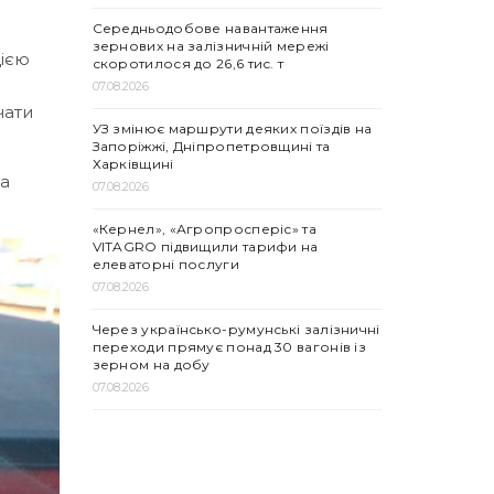
Середньодобове навантаження
зернових на залізничній мережі
цією
скоротилося до 26,6 тис. т
07.08.2026
чати
УЗ змінює маршрути деяких поїздів на
Запоріжжі, Дніпропетровщині та
Харківщині
та
07.08.2026
«Кернел», «Агропросперіс» та
VITAGRO підвищили тарифи на
елеваторні послуги
07.08.2026
Через українсько-румунські залізничні
переходи прямує понад 30 вагонів із
зерном на добу
07.08.2026