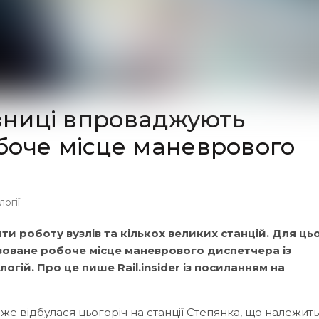
ізниці впроваджують
боче місце маневрового
огії
и роботу вузлів та кількох великих станцій. Для ць
оване робоче місце маневрового диспетчера із
гій. Про це пише Rail.insider із посиланням на
е відбулася цьогоріч на станції Степянка, що належить