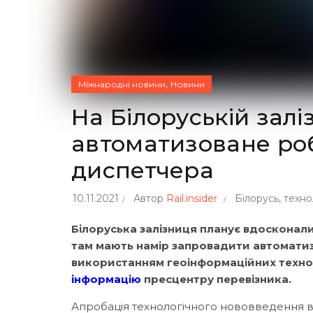
,
Міжнародні новини
Новини
На Білоруській зал
автоматизоване ро
диспетчера
10.11.2021
Автор
Rail.insider
Білорусь
,
технол
Білоруська залізниця планує вдосконалит
там мають намір запровадити автоматиз
використанням геоінформаційних техноло
інформацію
пресцентру перевізника.
Апробація технологічного нововведення вж