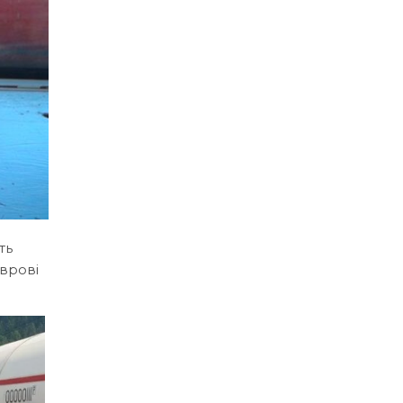
ть
еврові