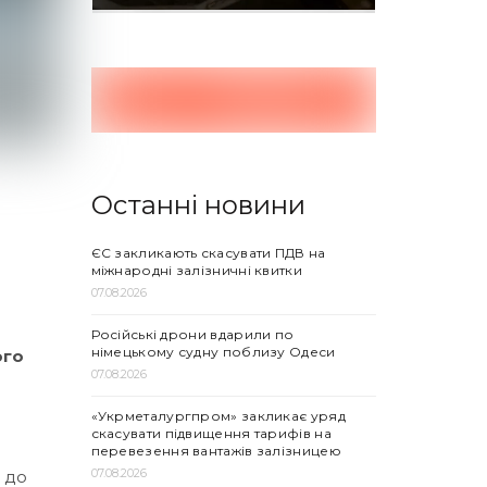
Останні новини
ЄС закликають скасувати ПДВ на
міжнародні залізничні квитки
07.08.2026
Російські дрони вдарили по
німецькому судну поблизу Одеси
ого
07.08.2026
«Укрметалургпром» закликає уряд
скасувати підвищення тарифів на
перевезення вантажів залізницею
07.08.2026
 до