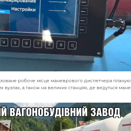
тизоване робоче місце маневрового диспетчера планую
 вузлах, а також на великих станціях, де ведуться ман