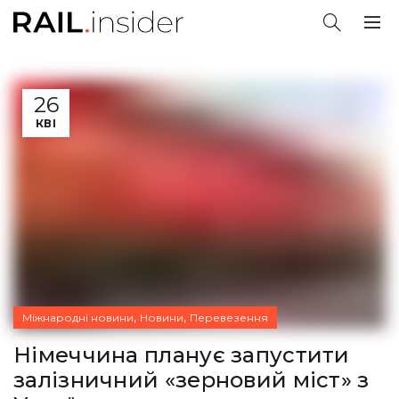
26
КВІ
,
,
Міжнародні новини
Новини
Перевезення
Німеччина планує запустити
залізничний «зерновий міст» з