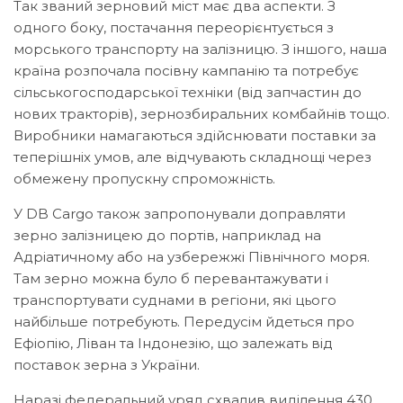
Так званий зерновий міст має два аспекти. З
одного боку, постачання переорієнтується з
морського транспорту на залізницю. З іншого, наша
країна розпочала посівну кампанію та потребує
сільськогосподарської техніки (від запчастин до
нових тракторів), зернозбиральних комбайнів тощо.
Виробники намагаються здійснювати поставки за
теперішніх умов, але відчувають складнощі через
обмежену пропускну спроможність.
У DB Cargo також запропонували доправляти
зерно залізницею до портів, наприклад на
Адріатичному або на узбережжі Північного моря.
Там зерно можна було б перевантажувати і
транспортувати суднами в регіони, які цього
найбільше потребують. Передусім йдеться про
Ефіопію, Ліван та Індонезію, що залежать від
поставок зерна з України.
Наразі федеральний уряд схвалив виділення 430