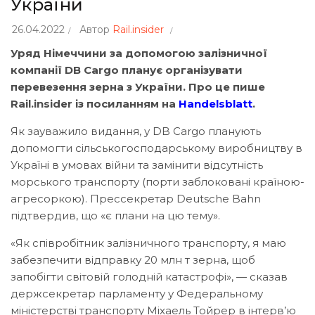
України
26.04.2022
Автор
Rail.insider
Уряд Німеччини за допомогою залізничної
компанії DB Cargo планує організувати
перевезення зерна з України. Про це пише
Rail.insider із посиланням на
Handelsblatt
.
Як зауважило видання, у DB Cargo планують
допомогти сільськогосподарському виробництву в
Україні в умовах війни та замінити відсутність
морського транспорту (порти заблоковані країною-
агресоркою). Прессекретар Deutsche Bahn
підтвердив, що «є плани на цю тему».
«Як співробітник залізничного транспорту, я маю
забезпечити відправку 20 млн т зерна, щоб
запобігти світовій голодній катастрофі», — сказав
держсекретар парламенту у Федеральному
міністерстві транспорту Міхаель Тойрер в інтерв’ю