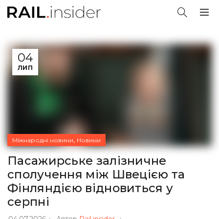
04
ЛИП
,
Міжнародні новини
Новини
Пасажирське залізничне
сполучення між Швецією та
Фінляндією відновиться у
серпні