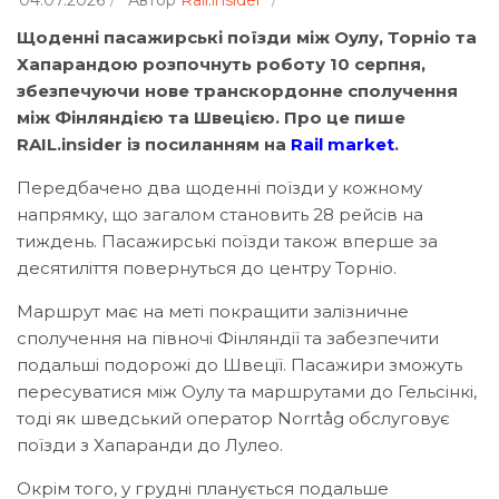
04.07.2026
Автор
Rail.insider
Щоденні пасажирські поїзди між Оулу, Торніо та
Хапарандою розпочнуть роботу 10 серпня,
збезпечуючи нове транскордонне сполучення
між Фінляндією та Швецією. Про це пише
RAIL.insider із посиланням на
Rail market
.
Передбачено два щоденні поїзди у кожному
напрямку, що загалом становить 28 рейсів на
тиждень. Пасажирські поїзди також вперше за
десятиліття повернуться до центру Торніо.
Маршрут має на меті покращити залізничне
сполучення на півночі Фінляндії та забезпечити
подальші подорожі до Швеції. Пасажири зможуть
пересуватися між Оулу та маршрутами до Гельсінкі,
тоді як шведський оператор Norrtåg обслуговує
поїзди з Хапаранди до Лулео.
Окрім того, у грудні планується подальше