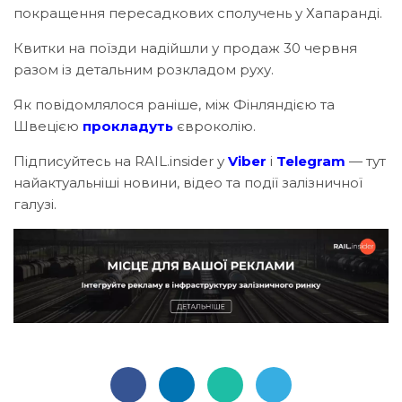
покращення пересадкових сполучень у Хапаранді.
Квитки на поїзди надійшли у продаж 30 червня
разом із детальним розкладом руху.
Як повідомлялося раніше, між Фінляндією та
Швецією
прокладуть
євроколію.
Підписуйтесь на RAIL.insider у
Viber
і
Telegram
— тут
найактуальніші новини, відео та події залізничної
галузі.