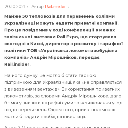
20.10.2021
Автор
Rail.insider
Майже 50 тепловозів для перевезень коліями
Укрзалізниці можуть надати приватні компанії.
Про це повідомив у ході конференції в межах
залізничної виставки Rail Expo, що стартувала
сьогодні в Києві, директор з розвитку і тарифної
політики ТОВ «Українська локомотивобудівна
компанія» Андрій Мірошніков, передає
Rail.insider.
На його думку, це могло б стати гарною
підтримкою для Укрзалізниці, яка «не справляється
з вивезенням вантажів». Використання приватних
локомотивів, за словами Андрія Мірошнікова, дало
б змогу знизити штрафні суми за невиконання угод
щодо перевезень. Окрім того, приватні компанії
могли б надати необхідні інвестиції.
Андрій Мірошніков зауважив, що темі доступу