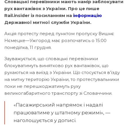
Словацькі перевізники мають намір заблокувати
рух вантажівок з України. Про це пише
Rail.insider із посиланням на
інформацію
Державної митної служби України.
Акція протесту перед пунктом пропуску Вишнє
Нємецке—Ужгород має розпочатись о 15:00
понеділка, 11 грудня.
Зауважується, що словацькі перевізники
блокуватимуть винятково рух вантажівок, що
рухаються на виїзд з України. Що стосується в’їзду
на митну територію України, то протестувальники
поки не перешкоджатимуть руху
великогабаритного транспорту зі Словаччини.
«Пасажирський напрямок і надалі
працюватиме у штатному режимі», —
наголошується у дописі.