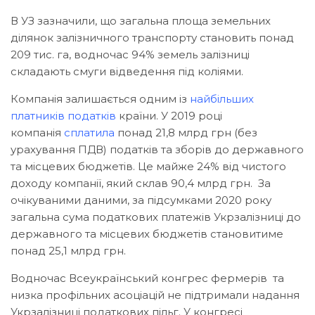
В УЗ зазначили, що загальна площа земельних
ділянок залізничного транспорту становить понад
209 тис. га, водночас 94% земель залізниці
складають смуги відведення під коліями.
Компанія залишається одним із
найбільших
платників податків
країни. У 2019 році
компанія
сплатила
понад 21,8 млрд грн (без
урахування ПДВ) податків та зборів до державного
та місцевих бюджетів. Це майже 24% від чистого
доходу компанії, який склав 90,4 млрд грн. За
очікуваними даними, за підсумками 2020 року
загальна сума податкових платежів Укрзалізниці до
державного та місцевих бюджетів становитиме
понад 25,1 млрд грн.
Водночас Всеукраїнський конгрес фермерів та
низка профільних асоціацій не підтримали надання
Укрзалізниці податкових пільг. У конгресі