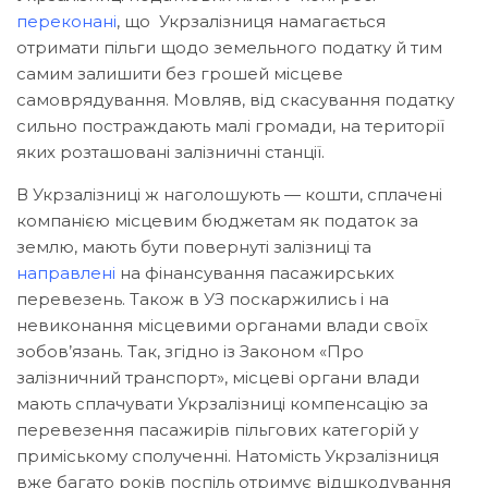
переконані
, що Укрзалізниця намагається
отримати пільги щодо земельного податку й тим
самим залишити без грошей місцеве
самоврядування. Мовляв, від скасування податку
сильно постраждають малі громади, на території
яких розташовані залізничні станції.
В Укрзалізниці ж наголошують — кошти, сплачені
компанією місцевим бюджетам як податок за
землю, мають бути повернуті залізниці та
направлені
на фінансування пасажирських
перевезень. Також в УЗ поскаржились і на
невиконання місцевими органами влади своїх
зобов’язань. Так, згідно із Законом «Про
залізничний транспорт», місцеві органи влади
мають сплачувати Укрзалізниці компенсацію за
перевезення пасажирів пільгових категорій у
приміському сполученні. Натомість Укрзалізниця
вже багато років поспіль отримує відшкодування