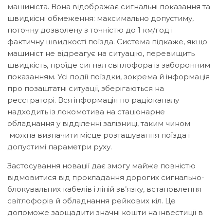
машиніста. Вона відображає сигнальні показання та
швидкісні обмеження: максимально допустиму,
поточну дозволену з точністю до 1 км/год і
фактичну швидкості поїзда. Система підкаже, якщо
машиніст не відреагує на ситуацію, перевищить
швидкість, проїде сигнал світлофора із заборонним
показанням. Усі події поїздки, зокрема й інформація
про позаштатні ситуації, зберігаються на
реєстраторі. Вся інформація по радіоканалу
надходить із локомотива на стаціонарне
обладнання у відділенні залізниці, таким чином
можна визначити місце розташування поїзда і
допустимі параметри руху.
Застосування новації дає змогу майже повністю
відмовитися від прокладання дорогих сигнально-
блокувальних кабелів і ліній зв’язку, встановлення
світлофорів й обладнання рейкових кіл. Це
допоможе заощадити значні кошти на інвестиції в