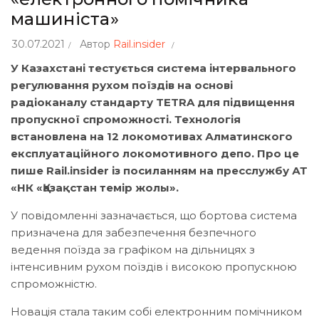
машиніста»
30.07.2021
Автор
Rail.insider
У Казахстані тестується система інтервального
регулювання рухом поїздів на основі
радіоканалу стандарту TETRA для підвищення
пропускної спроможності. Технологія
встановлена на 12 локомотивах Алматинского
експлуатаційного локомотивного депо. Про це
пише Rail.insider із посиланням на
пресслужбу
АТ
«НК «Қазақстан темір жолы».
У повідомленні зазначається, що бортова система
призначена для забезпечення безпечного
ведення поїзда за графіком на дільницях з
інтенсивним рухом поїздів і високою пропускною
спроможністю.
Новація стала таким собі електронним помічником