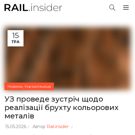
15
ТРА
,
Новини
Укрзалізниця
УЗ проведе зустріч щодо
реалізації брухту кольорових
металів
15.05.2026
Автор
Rail.insider