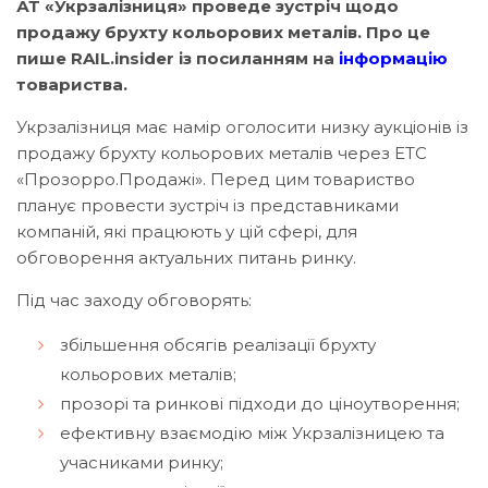
АТ «Укрзалізниця» проведе зустріч щодо
продажу брухту кольорових металів. Про це
пише RAIL.insider із посиланням на
інформацію
товариства.
Укрзалізниця має намір оголосити низку аукціонів із
продажу брухту кольорових металів через ЕТС
«Прозорро.Продажі». Перед цим товариство
планує провести зустріч із представниками
компаній, які працюють у цій сфері, для
обговорення актуальних питань ринку.
Під час заходу обговорять:
збільшення обсягів реалізації брухту
кольорових металів;
прозорі та ринкові підходи до ціноутворення;
ефективну взаємодію між Укрзалізницею та
учасниками ринку;