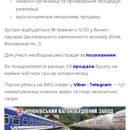
нюанси організації та проведення процедур
реалізації;
вдосконалення механізмів продажу.
Зустріч відбудеться 18 травня о 12:00 у бізнес-
лаунджі Центрального залізничного вокзалу (Київ,
Вокзальна пл., 1).
Для участі необхідна реєстрація за
посиланням
.
Як повідомлялося раніше, УЗ
продала
брухту на
майже 440 млн грн за чотири місяці.
Підписуйтесь на RAIL.insider у
Viber
і
Telegram
— тут
найактуальніші новини, відео та події залізничної
галузі.