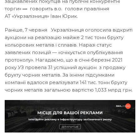
зацікавлених покупців на публічні конкурентні
торги»
—
говорить в.о. голови правління
АТ «Укрзалізниця» Іван Юрик.
Раніше, 7 червня Укрзалізниця оголосила відкриті
аукціони на реалізацію майже 2 тис тонн брухту
кольорових металів і сплавів. Наразі статус
заявлених позицій — «очікується опублікування
протоколу».
Нагадаємо
, що в січні-березні 2021
року УЗ провела 31 успішний аукціон з продажу
брухту чорних металів. За їхніми підсумками
компанії вдалося реалізувати 141 тис. тонн брухту
чорних металів загальною вартістю 1,033 млрд грн.