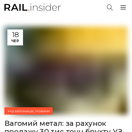
18
ЧЕР
,
Укрзалізниця
Новини
Вагомий метал: за рахунок
продажу 30 тис тонн брухту УЗ