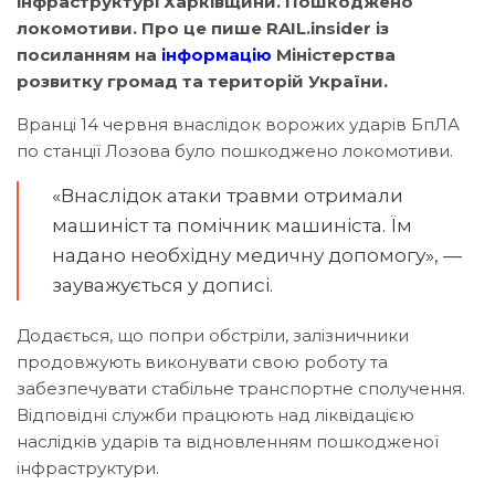
інфраструктурі Харківщини. Пошкоджено
локомотиви. Про це пише RAIL.insider із
посиланням на
інформацію
Міністерства
розвитку громад та територій України.
Вранці 14 червня внаслідок ворожих ударів БпЛА
по станції Лозова було пошкоджено локомотиви.
«Внаслідок атаки травми отримали
машиніст та помічник машиніста. Їм
надано необхідну медичну допомогу», —
зауважується у дописі.
Додається, що попри обстріли, залізничники
продовжують виконувати свою роботу та
забезпечувати стабільне транспортне сполучення.
Відповідні служби працюють над ліквідацією
наслідків ударів та відновленням пошкодженої
інфраструктури.