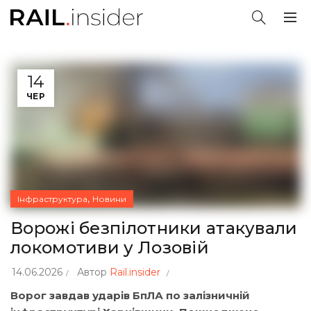
14
ЧЕР
,
Інфраструктура
Новини
Ворожі безпілотники атакували
локомотиви у Лозовій
14.06.2026
Автор
Rail.insider
Ворог завдав ударів БпЛА по залізничній