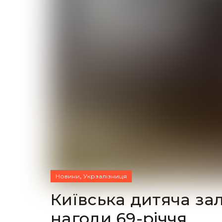
,
Новини
Укрзалізниця
Київська дитяча за
нагоди 69-річчя