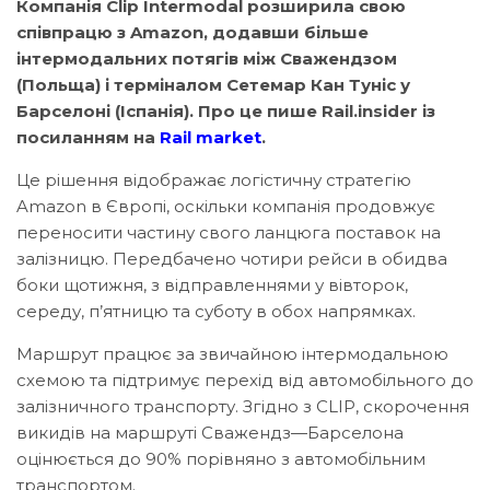
Компанія Clip Intermodal розширила свою
співпрацю з Amazon, додавши більше
інтермодальних потягів між Сважендзом
(Польща) і терміналом Сетемар Кан Туніс у
Барселоні (Іспанія). Про це пише Rail.insider із
посиланням на
Rail market
.
Це рішення відображає логістичну стратегію
Amazon в Європі, оскільки компанія продовжує
переносити частину свого ланцюга поставок на
залізницю. Передбачено чотири рейси в обидва
боки щотижня, з відправленнями у вівторок,
середу, п’ятницю та суботу в обох напрямках.
Маршрут працює за звичайною інтермодальною
схемою та підтримує перехід від автомобільного до
залізничного транспорту. Згідно з CLIP, скорочення
викидів на маршруті Сважендз—Барселона
оцінюється до 90% порівняно з автомобільним
транспортом.