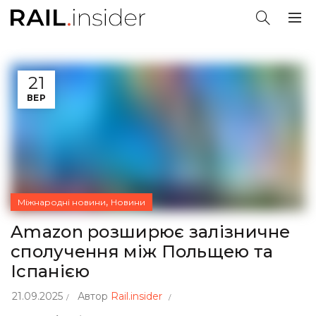
21
ВЕР
,
Міжнародні новини
Новини
Amazon розширює залізничне
сполучення між Польщею та
Іспанією
21.09.2025
Автор
Rail.insider