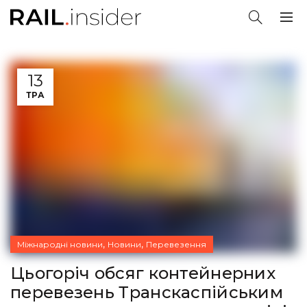
13
ТРА
,
,
Міжнародні новини
Новини
Перевезення
Цьогоріч обсяг контейнерних
перевезень Транскаспійським