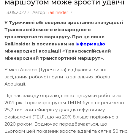
маршрутом може зрости удвічі
13.05.2022
Автор
Rail.insider
У Туреччині обговорили зростання значущості
Транскаспійського міжнародного
транспортного маршруту. Про це пише
Rail.insider із посиланням на
інформацію
міжнародної асоціації «Транскаспійський
міжнародний транспортний маршрут».
У місті Анкара (Туреччина) відбулися виїзні
засідання робочої групи та загальних зборів
Асоціації.
Під час заходу оприлюднено підсумки роботи за
2021 рік. Торік маршрутом ТМТМ було перевезено
25,2 тис. контейнерів у двадцятифутовому
еквіваленті (TEU), що на 20% більше порівняно з
2020 роком. Водночас передбачається, що
цьогоріч цей показник зросте вдвічі та сягне 50 тис.