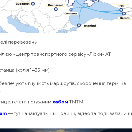
делі перевезень:
філією «Центр транспортного сервісу «Ліски» АТ
анца (колія 1435 мм).
безпечують гнучкість маршрутів, скорочення термінів
.
енціал стати потужним
хабом
ТМТМ.
ram
— тут найактуальніші новини, відео та події залізничн