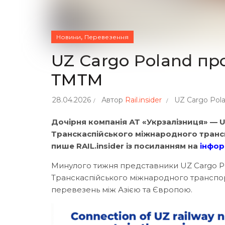
,
Новини
Перевезення
UZ Cargo Poland пр
ТМТМ
28.04.2026
Автор
Rail.insider
UZ Cargo Pol
Дочірня компанія АТ «Укрзалізниця» — 
Транскаспійського міжнародного транс
пише RAIL.insider із посиланням на
інфор
Минулого тижня представники UZ Cargo Po
Транскаспійського міжнародного транспор
перевезень між Азією та Європою.