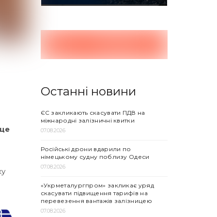
Останні новини
ЄС закликають скасувати ПДВ на
міжнародні залізничні квитки
 це
07.08.2026
Російські дрони вдарили по
німецькому судну поблизу Одеси
07.08.2026
ку
«Укрметалургпром» закликає уряд
скасувати підвищення тарифів на
перевезення вантажів залізницею
07.08.2026