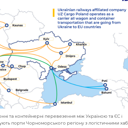
нні та контейнерні перевезення між Україною та ЄС і
нують порти Чорноморського регіону з логістичними ха