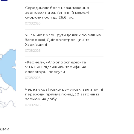
Середньодобове навантаження
зернових на залізничній мережі
скоротилося до 26,6 тис. т
07.08.2026
УЗ змінює маршрути деяких поїздів на
Запоріжжі, Дніпропетровщині та
Харківщині
07.08.2026
«Кернел», «Агропросперіс» та
VITAGRO підвищили тарифи на
елеваторні послуги
07.08.2026
Через українсько-румунські залізничні
переходи прямує понад 30 вагонів із
зерном на добу
07.08.2026
бами