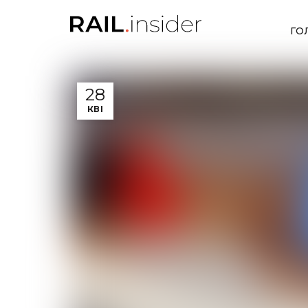
ГО
28
КВІ