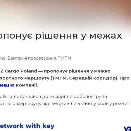
опонує рішення у межах
and
,
Вантажні перевезення
,
ТМТМ
UZ Cargo Poland — пропонує рішення у межах
портного маршруту (ТМТМ, Середній коридор). Про
мацію
компанії.
land долучилися до засідання робочої групи
тного маршруту, підтвердивши активну роль у розвит