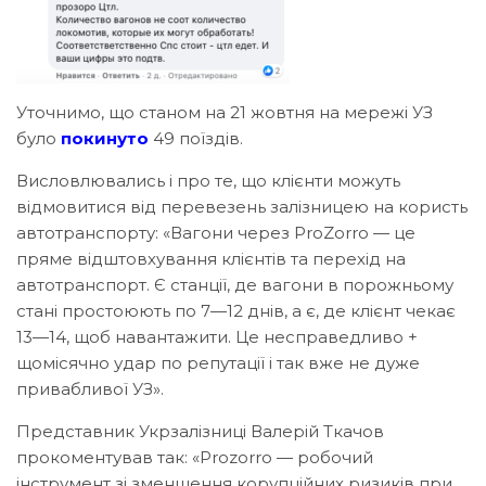
Уточнимо, що станом на 21 жовтня на мережі УЗ
було
покинуто
49 поїздів.
Висловлювались і про те, що клієнти можуть
відмовитися від перевезень залізницею на користь
автотранспорту: «Вагони через ProZorro — це
пряме відштовхування клієнтів та перехід на
автотранспорт. Є станції, де вагони в порожньому
стані простоюють по 7—12 днів, а є, де клієнт чекає
13—14, щоб навантажити. Це несправедливо +
щомісячно удар по репутації і так вже не дуже
привабливої УЗ».
Представник Укрзалізниці Валерій Ткачов
прокоментував так: «Prozorro — робочий
інструмент зі зменшення корупційних ризиків при