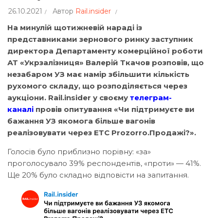
26.10.2021
Автор
Rail.insider
На минулій щотижневій нараді із
представниками зернового ринку заступник
директора Департаменту комерційної роботи
АТ «Укрзалізниця» Валерій Ткачов розповів, що
незабаром УЗ має намір збільшити кількість
рухомого складу, що розподіляється через
аукціони. Rail.insider у своєму
телеграм-
каналі
провів опитування «Чи підтримуєте ви
бажання УЗ якомога більше вагонів
реалізовувати через ЕТС Prozorro.Продажі?».
Голосів було приблизно порівну: «за»
проголосувало 39% респондентів, «проти» — 41%.
Ще 20% було складно відповісти на запитання.