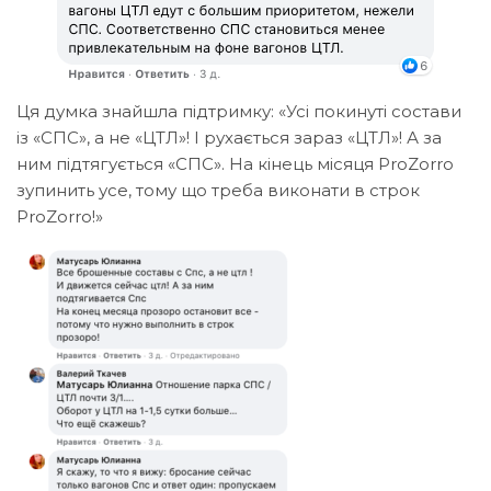
Ця думка знайшла підтримку: «Усі покинуті состави
із «СПС», а не «ЦТЛ»! І рухається зараз «ЦТЛ»! А за
ним підтягується «СПС». На кінець місяця ProZorro
зупинить усе, тому що треба виконати в строк
ProZorro!»