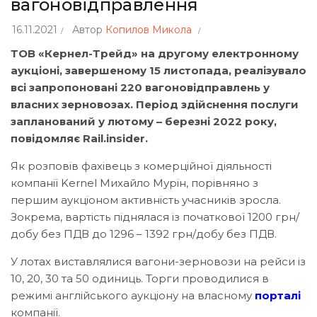
вагоновідправлення
16.11.2021
Автор
Копилов Микола
ТОВ «Кернел-Трейд» на другому електронному
аукціоні, завершеному 15 листопада, реалізувало
всі запропоновані 220 вагоновідправлень у
власних зерновозах. Період здійснення послуги
запланований у лютому – березні 2022 року,
повідомляє Rail.insider.
Як розповів фахівець з комерційної діяльності
компанії Kernel Михайло Мурін, порівняно з
першим аукціоном активність учасників зросла.
Зокрема, вартість піднялася із початкової 1200 грн/
добу без ПДВ до 1296 – 1392 грн/добу без ПДВ.
У лотах виставлялися вагони-зерновози на рейси із
10, 20, 30 та 50 одиниць. Торги проводилися в
режимі англійського аукціону на власному
порталі
компанії.