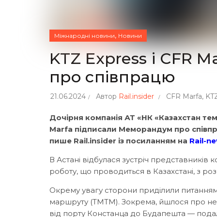
,
Міжнародні новини
Новини
KTZ Express і CFR 
про співпрацю
21.06.2024
Автор
Rail.insider
CFR Marfa
,
KTZ
Дочірня компанія АТ «НК «Казахстан тем
Marfa підписали Меморандум про співпра
пише Rail.insider із посиланням на
Rail-n
В Астані відбулася зустріч представників к
роботу, що проводиться в Казахстані, з роз
Окрему увагу сторони приділили питання
маршруту (ТМТМ). Зокрема, йшлося про нео
від порту Констанца до Будапешта — пода