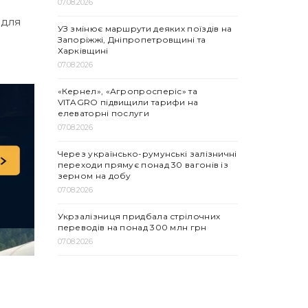
07.08.2026
 для
УЗ змінює маршрути деяких поїздів на
Запоріжжі, Дніпропетровщині та
Харківщині
07.08.2026
«Кернел», «Агропросперіс» та
VITAGRO підвищили тарифи на
елеваторні послуги
07.08.2026
Через українсько-румунські залізничні
переходи прямує понад 30 вагонів із
зерном на добу
07.08.2026
Укрзалізниця придбала стрілочних
переводів на понад 300 млн грн
07.08.2026