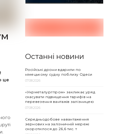
ум
Останні новини
Російські дрони вдарили по
R
німецькому судну поблизу Одеси
о це
07.08.2026
«Укрметалургпром» закликає уряд
скасувати підвищення тарифів на
перевезення вантажів залізницею
07.08.2026
ного
Середньодобове навантаження
зернових на залізничній мережі
шруті
скоротилося до 26,6 тис. т
и.