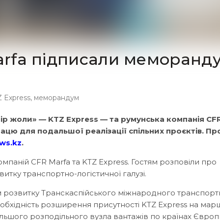
Marfa підписали меморанд
 Express
,
меморандум
ір жоли» — KTZ Express — та румунська компанія CF
цю для подальшої реалізації спільних проєктів. Пр
ews.kz
.
омпаній CFR Marfa та KTZ Express. Гостям розповіли про
витку транспортно-логістичної галузі.
м розвитку Транскаспійського міжнародного транспорт
бхідність розширення присутності KTZ Express на мар
льшого розподільного вузла вантажів по країнах Європ