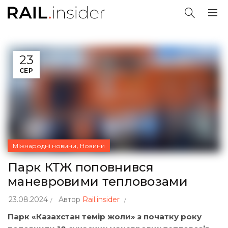
23
СЕР
,
Міжнародні новини
Новини
Парк КТЖ поповнився
маневровими тепловозами
23.08.2024
Автор
Rail.insider
Парк «Казахстан темір жоли» з початку року