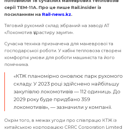
поповнили 18 сучасних маневрових тепловозів
серії ТЕМ-11А. Про це пише Rail.insider із
посиланням на
Rail-news.kz
.
Тяговий рухомий склад зібраний на заводі АТ
«Локомотив Құрастиру зауити».
Сучасна техніка призначена для маневрової та
господарської роботи. У кабіні тепловоза створені
комфортні умови для роботи машиніста та його
помічника.
«КТЖ планомірно оновлює парк рухомого
складу. У 2023 році здійснено найбільшу
закупівлю локомотивів — 112 одиниць. До
2029 року буде придбано 359
локомотивів», — зазначили у компанії.
Окрім того, в межах угоди про співпрацю КТЖ із
китайською корпорацією CRRC Corporation Limited