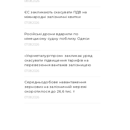
08.08.2026
ЄС закликають скасувати ПДВ на
міжнародні залізничні квитки
07.08.2026
Російські дрони вдарили по
німецькому судну поблизу Одеси
07.08.2026
«Укрметалургпром» закликає уряд
скасувати підвищення тарифів на
перевезення вантажів залізницею
07.08.2026
Середньодобове навантаження
зернових на залізничній мережі
скоротилося до 26,6 тис. т
07.08.2026