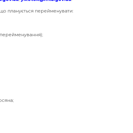
в, що планується перейменувати:
я перейменування);
осяна;