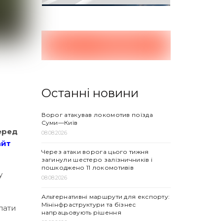
Останні новини
Ворог атакував локомотив поїзда
Суми—Київ
еред
08.08.2026
айт
Через атаки ворога цього тижня
загинули шестеро залізничників і
пошкоджено 11 локомотивів
у
08.08.2026
Альтернативні маршрути для експорту:
Мінінфраструктури та бізнес
лати
напрацьовують рішення