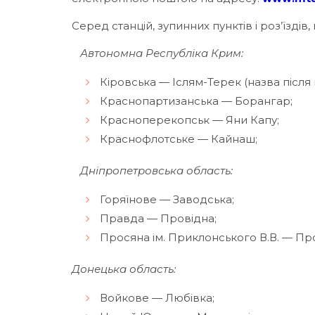
Серед станцій, зупинних пунктів і роз’їзді
Автономна Республіка Крим:
Кіровська — Іслям-Терек (назва післ
Краснопартизанська — Борангар;
Красноперекопськ — Яни Капу;
Краснофлотське — Кайнаш;
Дніпропетровська область:
Горяїнове — Заводська;
Правда — Провідна;
Просяна ім. Приклонського В.В. — Пр
Донецька область:
Войкове — Любівка;