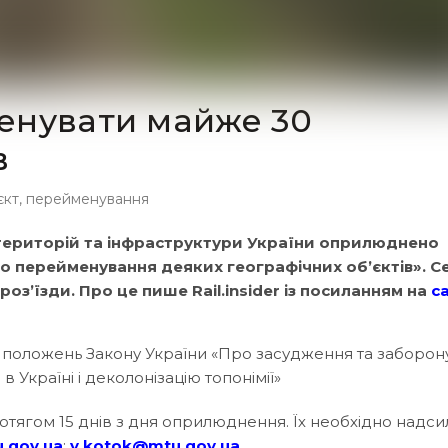
енувати майже 30
в
єкт
,
перейменування
, територій та інфраструктури України оприлюднено
ро перейменування деяких географічних об’єктів». С
і роз’їзди. Про це пише Rail.insider із посиланням на
с
я положень Закону України «Про засудження та заборон
в Україні і деколонізацію топонімії»
тягом 15 днів з дня оприлюднення. Їх необхідно надси
.gov.ua
;
y.kotok@mtu.gov.ua
.