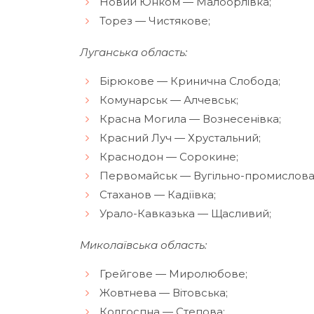
Новий Юнком — Малоорлівка;
Торез — Чистякове;
Луганська область:
Бірюкове — Кринична Слобода;
Комунарськ — Алчевськ;
Красна Могила — Вознесенівка;
Красний Луч — Хрустальний;
Краснодон — Сорокине;
Первомайськ — Вугільно-промислова
Стаханов — Кадіївка;
Урало-Кавказька — Щасливий;
Миколаївська область:
Грейгове — Миролюбове;
Жовтнева — Вітовська;
Колгоспна — Степова;