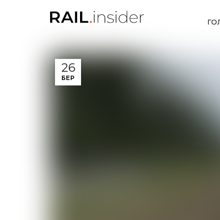
ГО
26
БЕР