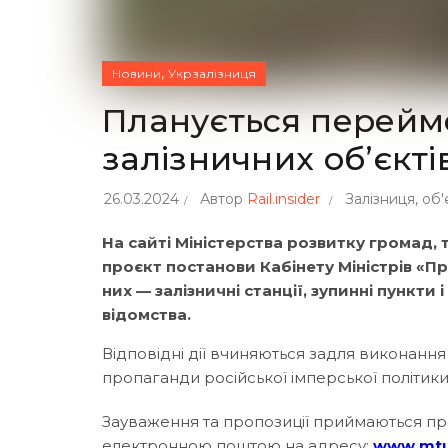
,
Новини
Укрзалізниця
Планується перейм
залізничних об’єкті
26.03.2024
Автор
Rail.insider
Залізниця
,
об'
На сайті Міністерства розвитку громад
проєкт постанови Кабінету Міністрів «П
них — залізничні станції, зупинні пункти 
відомства.
Відповідні дії вчиняються задля виконанн
пропаганди російської імперської політики 
Зауваження та пропозиції приймаються про
електронною поштою на адресу:
www.mtu