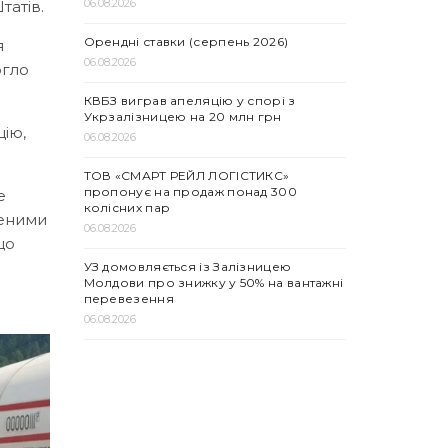
06.08.2026
татів.
Орендні ставки (серпень 2026)
я
06.08.2026
огло
КВБЗ виграв апеляцію у спорі з
Укрзалізницею на 20 млн грн
цію,
06.08.2026
ТОВ «СМАРТ РЕЙЛ ЛОГІСТИКС»
пропонує на продаж понад 300
е
колісних пар
ченими
06.08.2026
що
УЗ домовляється із Залізницею
Молдови про знижку у 50% на вантажні
перевезення
06.08.2026