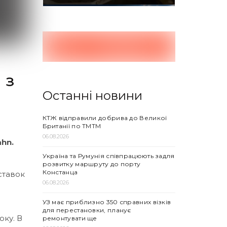
 з
Останні новини
КТЖ відправили добрива до Великої
Британії по ТМТМ
06.08.2026
hn.
Україна та Румунія співпрацюють задля
розвитку маршруту до порту
Констанца
ставок
06.08.2026
УЗ має приблизно 350 справних візків
для перестановки, планує
оку. В
ремонтувати ще