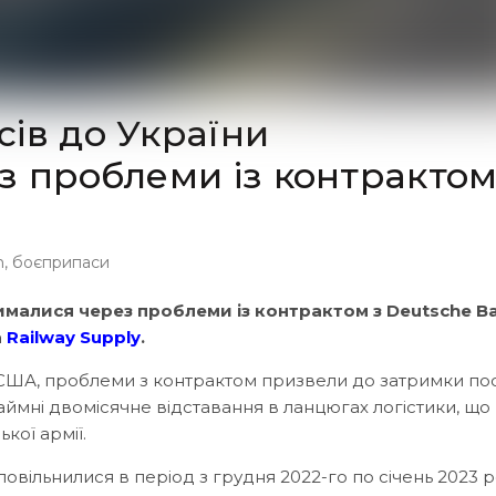
ів до України
з проблеми із контрактом
n
,
боєприпаси
ималися через проблеми із контрактом з Deutsche Ba
а
Railway Supply
.
и США, проблеми з контрактом призвели до затримки по
аймні двомісячне відставання в ланцюгах логістики, що
кої армії.
уповільнилися в період з грудня 2022-го по січень 2023 р