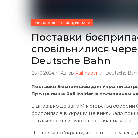
,
Міжнародні новини
Новини
Поставки боєприпас
сповільнилися чере
Deutsche Bahn
25.10.2024
Автор
Rail.insider
Deutsche Bah
Поставки боєприпасів для України затр
Про це пише Rail.insider із посиланням н
Відповідно до звіту Міністерства оборон
боєприпасів в Україну. Це викликало прин
негативно вплинуло на постачання українсь
Поставки до України, як зазначено у звіті, 