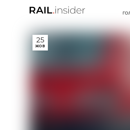
ГО
25
ЖОВ