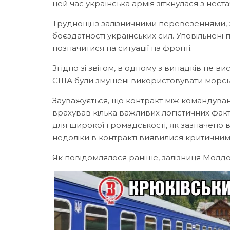
цей час українська армія зіткнулася з нест
Труднощі із залізничними перевезеннями, 
боєздатності українських сил. Уповільнені
позначитися на ситуації на фронті.
Згідно зі звітом, в одному з випадків не 
США були змушені використовувати морські
Зауважується, що контракт між командуван
врахував кілька важливих логістичних факт
для широкої громадськості, як зазначено в
недоліки в контракті виявилися критичними
Як повідомлялося раніше, залізниця Молд