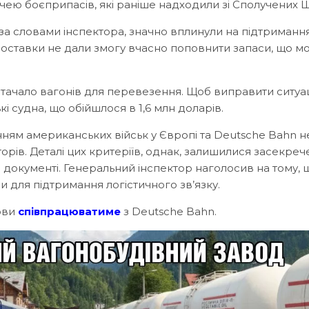
ачею боєприпасів, які раніше надходили зі Сполучених Ш
за словами інспектора, значно вплинули на підтриманн
 поставки не дали змогу вчасно поповнити запаси, що м
вистачало вагонів для перевезення. Щоб виправити ситуа
 судна, що обійшлося в 1,6 млн доларів.
ням американських військ у Європі та Deutsche Bahn н
орів. Деталі цих критеріїв, однак, залишилися засекре
 документі. Генеральний інспектор наголосив на тому, 
 для підтримання логістичного зв’язку.
ови
співпрацюватиме
з Deutsche Bahn.