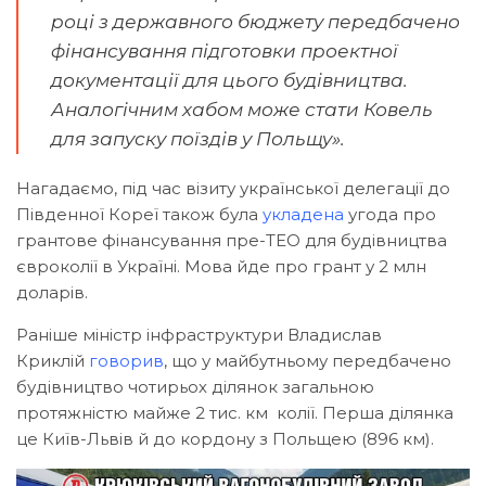
році з державного бюджету передбачено
фінансування підготовки проектної
документації для цього будівництва.
Аналогічним хабом може стати Ковель
для запуску поїздів у Польщу».
Нагадаємо, під час візиту української делегації до
Південної Кореї також була
укладена
угода
про
грантове фінансування пре-ТЕО для будівництва
євроколії в Україні. Мова йде про грант у 2 млн
доларів.
Раніше міністр інфраструктури Владислав
Криклій
говорив
, що у майбутньому передбачено
будівництво чотирьох ділянок загальною
протяжністю майже 2 тис. км колії. Перша ділянка
це Київ-Львів й до кордону з Польщею (896 км).