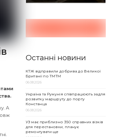
ів
Останні новини
КТЖ відправили добрива до Великої
Британії по ТМТМ
06.08.2026
атами
Україна та Румунія співпрацюють задля
тва.
розвитку маршруту до порту
Констанца
у. А
06.08.2026
довж
УЗ має приблизно 350 справних візків
для перестановки, планує
ремонтувати ще
ні.