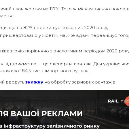
ичий план жовтня на 117%. Того ж місяця значно покра
мства:
руди, що на 82% перевищує показник 2020 року;
ло пришвартовано у жовтні, майже вдвічі перевищує того
піввагонів порівняно з аналогічним періодом 2020 року
у підприємства — це експортні вантажі. Для українськи
жило 184,5 тис. т імпортного вугілля.
ний введуть
знижку
на обробку зернових вантажів.