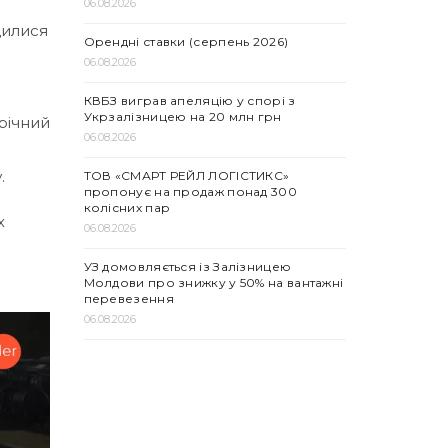
06.08.2026
щилися
Орендні ставки (серпень 2026)
06.08.2026
КВБЗ виграв апеляцію у спорі з
Укрзалізницею на 20 млн грн
річний
06.08.2026
.
ТОВ «СМАРТ РЕЙЛ ЛОГІСТИКС»
пропонує на продаж понад 300
колісних пар
х
06.08.2026
УЗ домовляється із Залізницею
Молдови про знижку у 50% на вантажні
перевезення
06.08.2026