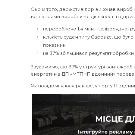
Окрім того, держстивідор виконав виробн
всі напрями виробничої діяльності підприє
перероблено 1,4 млн т залізорудної 
кількість суден типу Capesize, що бу
показник;
на 37% збільшився результат обробки 
Зауважимо, що 87% у структурі вантажообіг
енергетиків ДП «МТП «Південний» переванта
Як повідомлялося раніше, у порту Півден