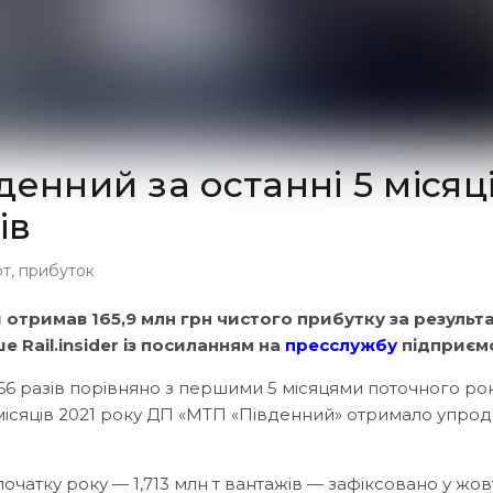
енний за останні 5 місяц
ів
рт
,
прибуток
отримав 165,9 млн грн чистого прибутку за результ
е Rail.insider із посиланням на
пресслужбу
підприємс
у 66 разів порівняно з першими 5 місяцями поточного рок
 місяців 2021 року ДП «МТП «Південний» отримало упро
чатку року — 1,713 млн т вантажів — зафіксовано у жовт