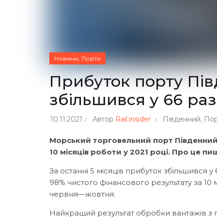
,
Новини
Порти
Прибуток порту Півд
збільшився у 66 раз
10.11.2021
Автор
Rail.insider
Південний
,
По
Морський торговельний порт Південний 
10 місяців роботи у 2021 році. Про це пиш
За останні 5 місяців прибуток збільшився 
98% чистого фінансового результату за 10
червня—жовтня.
Найкращий результат обробки вантажів з по