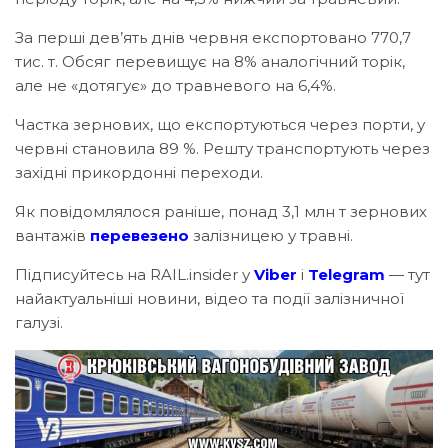
За перші дев’ять днів червня експортовано 770,7
тис. т. Обсяг перевищує на 8% аналогічний торік,
але не «дотягує» до травневого на 6,4%.
Частка зернових, що експортуються через порти, у
червні становила 89 %. Решту транспортують через
західні прикордонні переходи.
Як повідомлялося раніше, понад 3,1 млн т зернових
вантажів
перевезено
залізницею у травні.
Підписуйтесь на RAIL.insider у
Viber
і
Telegram
— тут
найактуальніші новини, відео та події залізничної
галузі.