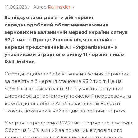
11.06.2026
Автор
Rail.insider
За підсумками дев’яти діб червня
середньодобовий обсяг навантаження
зернових на залізничній мережі України сягнув
93,2 тис. т. Про це йшлося під час онлайн-
наради представників АТ «Укрзалізниця» з
учасниками аграрного ринку 11 червня, пише
RAIL.insider.
Середньодобовий обсяг навантаження зернових
за дев’ять діб червня становив 93,2 тис. т. Це на
4,7% більше, ніж у травні. Як зауважив заступник
директора департаменту технології перевезень та
комерційної роботи АТ «Укрзалізниця» Валерій
Ткачов, показник є найвищим за останні пів року.
У червні перевезено 862,2 тис. т зернових вантажів.
Обсяг на 14,1% вищий за показник відповідного
періоду торік, але на 4,5% нижчий за травневий.