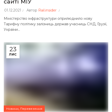
сайті МІУ
01.12.2021
Автор
Rail.insider
Міністерство інфраструктури оприлюднило нову
Тарифну політику залізниць держав-учасниць СНД, Грузії,
України...
23
ЛИС
,
Новини
Перевезення