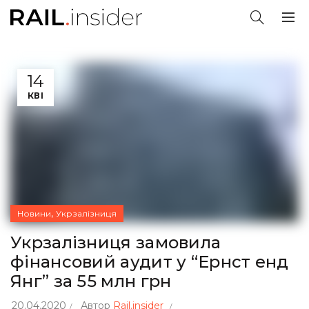
14
КВІ
,
Новини
Укрзалізниця
Укрзалізниця замовила
фінансовий аудит у “Ернст енд
Янг” за 55 млн грн
20.04.2020
Автор
Rail.insider