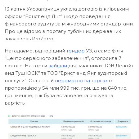
13 квітня Укрзалізниця уклала договір із київським
офісом “Ернст енд Янг” щодо проведення
фінансового аудиту за міжнародними стандартами.
Про це відомо з порталу публічних державних
закупівель ProZorro.
Нагадаємо, відповідний
тендер
УЗ, а саме філія
“Центр сервісного забезпечення”, оголосила 7
лютого. На торги
зайшли
два учасники: ТОВ Делойт
енд Туш ЮСК” та ТОВ “Ернст енд Янг аудиторські
послуги”. Останнє й
перемогло на торгах
із
пропозицією у 54 млн 999 тис. грн, що на 640 тис.
грн менше, ніж була встановлена очікувана
вартість.