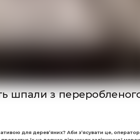
ють шпали з переробленог
ативою для дерев’яних? Аби з’ясувати це, оператор
f протестує їх на деяких дільницях залізничної мереж