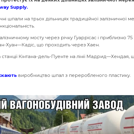
lway Supply
.
чні шпали на трьох дільницях традиційної залізничної ме
нкціональність.
лізничному мосту через річку Гуаррісас і приблизно 75
Сан-Хуан—Кадіс, що проходить через Хаен.
 станції Кінтана-дель-Пуенте на лінії Мадрид—Хендая, 
скають
виробництво шпал з переробленого пластику.