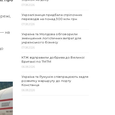
07.08.2026
Укрзалізниця придбала стрілочних
режі,
переводів на понад 300 млн грн
07.08.2026
 — на
Україна та Молдова обговорили
зменшення логістичних витрат для
українського бізнесу
07.08.2026
що
КТЖ відправили добрива до Великої
Британії по ТМТМ
06.08.2026
Україна та Румунія співпрацюють задля
розвитку маршруту до порту
Констанца
06.08.2026