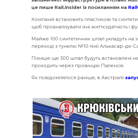
це пише Rail.insider із посиланням на
Rai
Компанія встановить пластикові та синтети
щоб проаналізувати їхні життєздатність і фу
Майже 100 синтетичних шпал укладуть на за
переході з тунелю №10 лінії Алькасар-де-
Пізніше ще 300 шпал будуть встановлені на
проходить через провінцію Паленсія.
Як повідомлялося раніше, в Австралії
запу