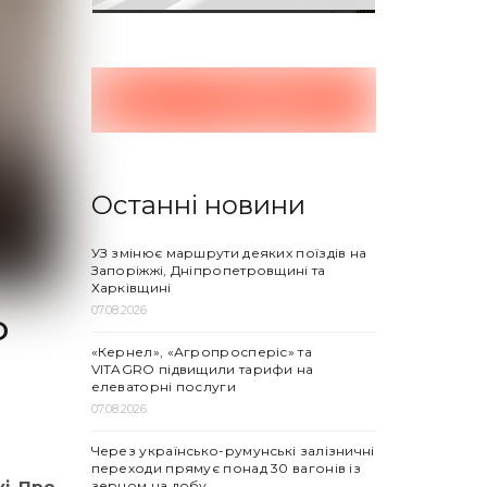
Останні новини
УЗ змінює маршрути деяких поїздів на
Запоріжжі, Дніпропетровщині та
Харківщині
07.08.2026
о
«Кернел», «Агропросперіс» та
VITAGRO підвищили тарифи на
елеваторні послуги
07.08.2026
Через українсько-румунські залізничні
переходи прямує понад 30 вагонів із
і. Про
зерном на добу