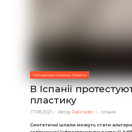
,
Міжнародні новини
Новини
В Іспанії протесту
пластику
17.08.2021
Автор
Rail.insider
Іспанія
Синтетичні шпали можуть стати альтерн
залізничної інфраструктури в Іспанії Adi