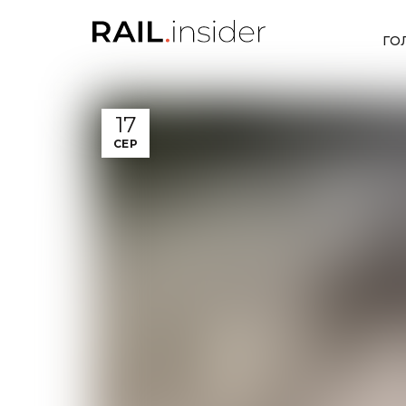
ГО
17
СЕР