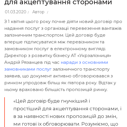
для акцептування сторонами
01.03.2020
Автор
З 1 квітня цього року почне діяти новий договір про
надання послуг з організації перевезення вантажів
залізничним транспортом. Цей договір буде
вперше підписуватися між перевізником та
замовником послуг в електронному вигляді.
Директор з розвитку бізнесу АТ «Укрзалізниця»
Андрій Рязанцев під час
наради з основними
замовниками послуг
залізничного транспорту
заявив, що документ активно обговорювався з
ринком упродовж більш як півтора року. Відтак у
ньому враховано більшість пропозицій ринку.
«Цей договір буде гнучкіший і
простіший для акцептування сторонами, і
в за наявності нових пропозицій до змін,
ми готові їх обговорювати. Розуміємо, що