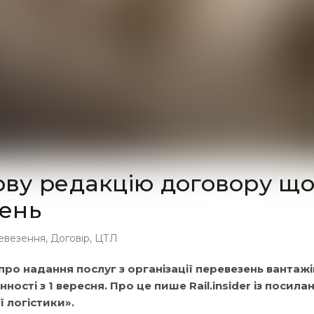
ву редакцію договору щ
ень
евезення
,
Договір
,
ЦТЛ
о надання послуг з організації перевезень вантажі
ості з 1 вересня. Про це пише Rail.insider із посила
 логістики».