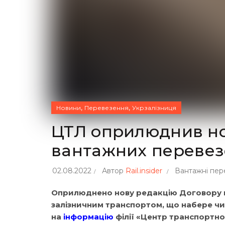
,
,
Новини
Перевезення
Укрзалізниця
ЦТЛ оприлюднив но
вантажних перевез
02.08.2022
Автор
Rail.insider
Вантажні пер
Оприлюднено нову редакцію Договору пр
залізничним транспортом, що набере чинн
на
інформацію
філії «Центр транспортної