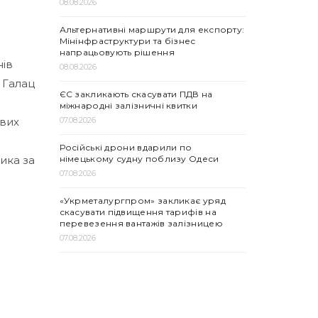
08.08.2026
Альтернативні маршрути для експорту:
Мінінфраструктури та бізнес
напрацьовують рішення
нів
08.08.2026
 Галац
ЄС закликають скасувати ПДВ на
міжнародні залізничні квитки
07.08.2026
ивих
Російські дрони вдарили по
німецькому судну поблизу Одеси
ика за
07.08.2026
«Укрметалургпром» закликає уряд
скасувати підвищення тарифів на
перевезення вантажів залізницею
07.08.2026