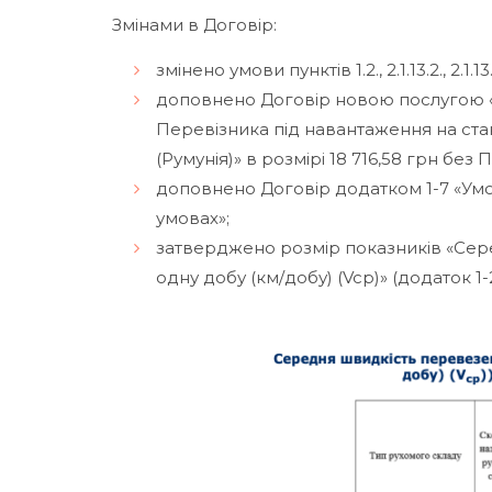
Змінами в Договір:
змінено умови пунктів 1.2., 2.1.13.2., 2.1.1
доповнено Договір новою послугою «
Перевізника під навантаження на стан
(Румунія)» в розмірі 18 716,58 грн без 
доповнено Договір додатком 1-7 «Ум
умовах»;
затверджено розмір показників «Сер
одну добу (км/добу) (Vcр)» (додаток 1