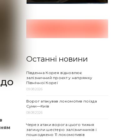
Останні новини
Південна Корея відновлює
залізничний проєкт у напрямку
одо
Північної Кореї
09.08.2026
Ворог атакував локомотив поїзда
Суми—Київ
08.08.2026
в
Через атаки ворога цього тижня
нням
загинули шестеро залізничників і
пошкоджено 11 локомотивів