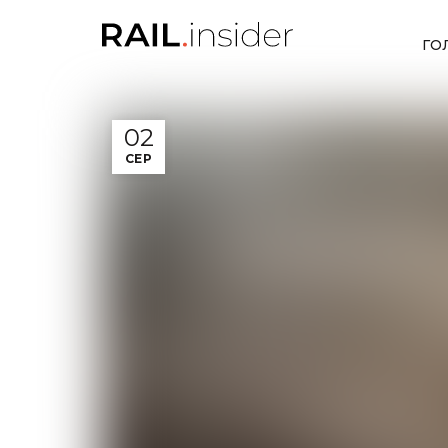
ГО
02
СЕР