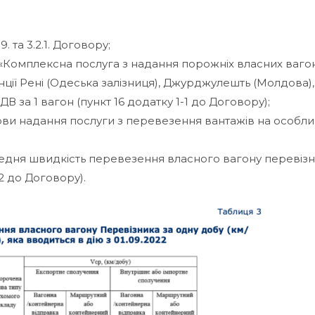
3.9. та 3.2.1. Договору;
Комплексна послуга з надання порожніх власних ваго
ції Рені (Одеська залізниця), Джурджулешть (Молдова),
ПДВ за 1 вагон (пункт 16 додатку 1-1 до Договору);
ови надання послуги з перевезення вантажів на особл
едня швидкість перевезення власного вагону перевізн
-2 до Договору).