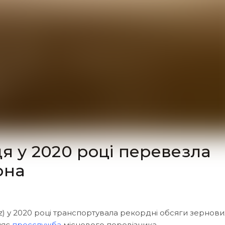
ця у 2020 році перевезла
рна
(LDz) у 2020 році транспортувала рекордні обсяги зернови
ляє
пресслужба
місцевого перевізника.