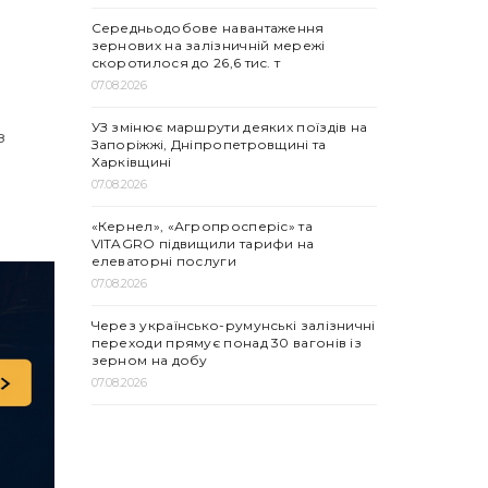
Середньодобове навантаження
зернових на залізничній мережі
скоротилося до 26,6 тис. т
07.08.2026
УЗ змінює маршрути деяких поїздів на
з
Запоріжжі, Дніпропетровщині та
Харківщині
07.08.2026
«Кернел», «Агропросперіс» та
VITAGRO підвищили тарифи на
елеваторні послуги
07.08.2026
Через українсько-румунські залізничні
переходи прямує понад 30 вагонів із
зерном на добу
07.08.2026