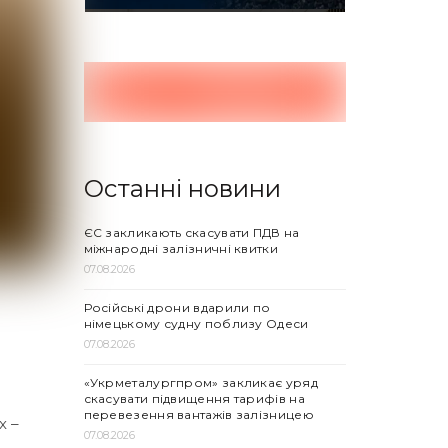
Останні новини
ЄС закликають скасувати ПДВ на
міжнародні залізничні квитки
07.08.2026
Російські дрони вдарили по
німецькому судну поблизу Одеси
07.08.2026
«Укрметалургпром» закликає уряд
скасувати підвищення тарифів на
перевезення вантажів залізницею
х –
07.08.2026