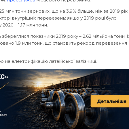
5 млн тонн зернових, що на 3,9% більше, ніж за 2019 рік.
торі внутрішніх перевезень: якщо у 2019 році було
 2020 – 1,17 млн тонн.
збереглися показники 2019 року – 2,62 мільйона тонн. І
товано 1,9 млн тонн, що становить рекорд перевезення
о на електрифікацію латвійської залізниці.