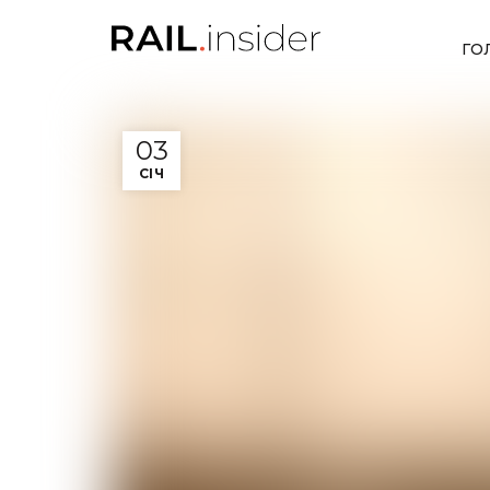
ГО
03
СІЧ