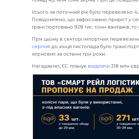
Усього за поточний рік було перевезено 4,2
Повідомлено, що зафіксовано приріст у сек
транспортовано 928 тис. тонн вантажів, то у
При цьому в секторі імпортних перевезень 
серпня
до кінця листопада було транспор
зернових за останні три роки.
Нагадаємо, ЄС планує
виділити
318 млн євр