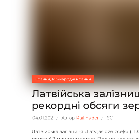
,
Новини
Міжнародні новини
Латвійська залізни
рекордні обсяги зе
04.01.2021
Автор
Rail.insider
ЄС
Латвійська залізниця «Latvijas dzelzceļš» 
понад 4,2 млн тонн зерна. Про це повідом