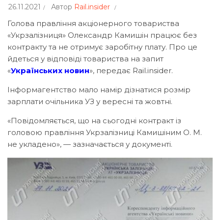
26.11.2021
Автор
Rail.insider
Голова правління акціонерного товариства
«Укрзалізниця» Олександр Камишін працює без
контракту та не отримує заробітну плату. Про це
йдеться у відповіді товариства на запит
«
Українських новин
», передає Rail.insider.
Інформагентство мало намір дізнатися розмір
зарплати очільника УЗ у вересні та жовтні.
«Повідомляється, що на сьогодні контракт із
головою правління Укрзалізниці Камишіним О. М.
не укладено», — зазначається у документі.