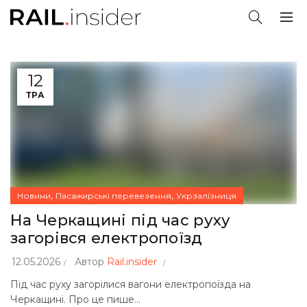
12
ТРА
,
,
Новини
Пасажирські перевезення
Укрзалізниця
На Черкащині під час руху
загорівся електропоїзд
12.05.2026
Автор
Rail.insider
Під час руху загорілися вагони електропоїзда на
Черкащині. Про це пише...