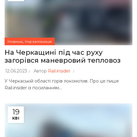
,
Новини
Укрзалізниця
На Черкащині під час руху
загорівся маневровий тепловоз
12.06.2023
Автор
Rail.insider
У Черкаській області горів локомотив. Про це пише
Rail.insider із посиланням...
19
КВІ