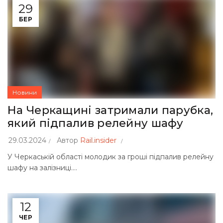
29
БЕР
Новини
На Черкащині затримали парубка,
який підпалив релейну шафу
29.03.2024
Автор
Rail.insider
У Черкаській області молодик за гроші підпалив релейну
шафу на залізниці....
12
ЧЕР