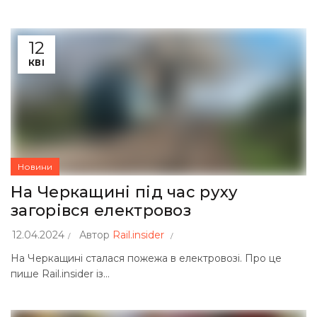
12
КВІ
Новини
На Черкащині під час руху
загорівся електровоз
12.04.2024
Автор
Rail.insider
На Черкащині сталася пожежа в електровозі. Про це
пише Rail.insider із...