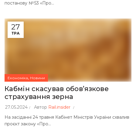
постанову № 53 «Про...
27
ТРА
,
Економіка
Новини
Кабмін скасував обовʼязкове
страхування зерна
27.05.2024
Автор
Rail.insider
На засіданні 24 травня Кабінет Міністрів України схвалив
проєкт закону «Про...