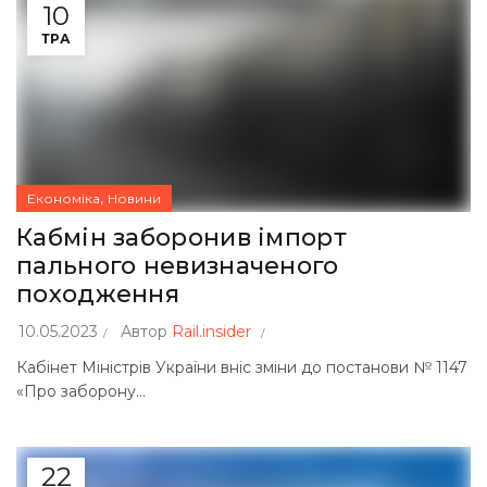
10
ТРА
,
Економіка
Новини
Кабмін заборонив імпорт
пального невизначеного
походження
10.05.2023
Автор
Rail.insider
Кабінет Міністрів України вніс зміни до постанови № 1147
«Про заборону...
22