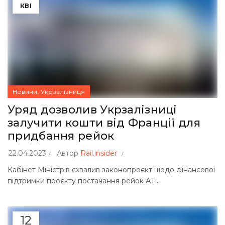
КВІ
,
Новини
Укрзалізниця
Уряд дозволив Укрзалізниці
залучити кошти від Франції для
придбання рейок
22.04.2023
Автор
Rail.insider
Кабінет Міністрів схвалив законопроєкт щодо фінансової
підтримки проєкту постачання рейок АТ...
12