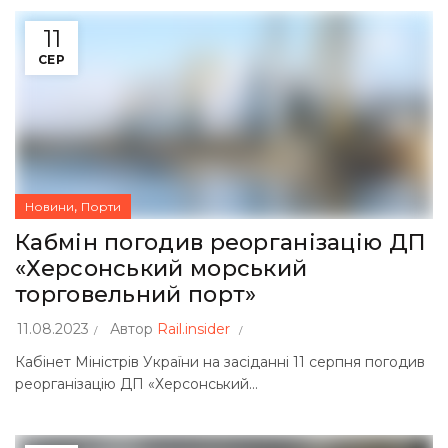
11
СЕР
,
Новини
Порти
Кабмін погодив реорганізацію ДП
«Херсонський морський
торговельний порт»
11.08.2023
Автор
Rail.insider
Кабінет Міністрів України на засіданні 11 серпня погодив
реорганізацію ДП «Херсонський...