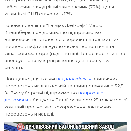
забезпечили внутрішні замовлення (73%), доля
клієнтів зі СНД становить 17%.
Голова правління “Latvijas dzelzceļš” Маріс
Клейнберіс повідомив, що підприємство
виявилось не готове, до скорочення транзитних
поставок нафти та вуглю через геополітичні та
фінансові фактори (падіння цін). Тепер керівництво
анонсує непопулярні рішення для порятунку
ситуації.
Нагадаємо, що в січні
падіння обсягу
вантажних
перевезень на латвійській залізниці становило 52,5
%. Вже у березні підприємство
попрохало
допомоги
з бюджету Латвії розміром 25 млн євро. У
компанії прогнозують скорочення вантажних
перевезень й надалі.