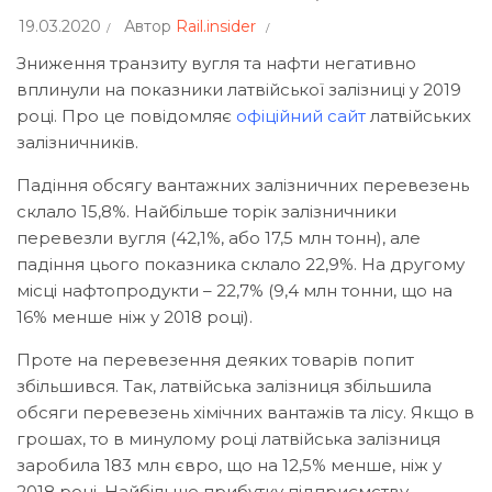
19.03.2020
Автор
Rail.insider
Зниження транзиту вугля та нафти негативно
вплинули на показники латвійської залізниці у 2019
році. Про це повідомляє
офіційний сайт
латвійських
залізничників.
Падіння обсягу вантажних залізничних перевезень
склало 15,8%. Найбільше торік залізничники
перевезли вугля (42,1%, або 17,5 млн тонн), але
падіння цього показника склало 22,9%. На другому
місці нафтопродукти – 22,7% (9,4 млн тонни, що на
16% менше ніж у 2018 році).
Проте на перевезення деяких товарів попит
збільшився. Так, латвійська залізниця збільшила
обсяги перевезень хімічних вантажів та лісу. Якщо в
грошах, то в минулому році латвійська залізниця
заробила 183 млн євро, що на 12,5% менше, ніж у
2018 році. Найбільше прибутку підприємству