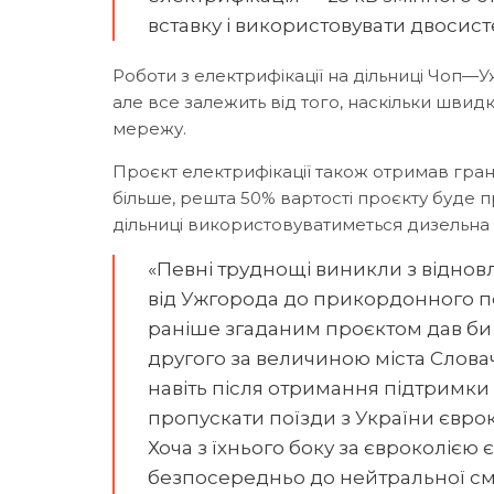
вставку і використовувати двосис
Роботи з електрифікації на дільниці Чоп
але все залежить від того, наскільки швидк
мережу.
Проєкт електрифікації також отримав грант 
більше, решта 50% вартості проєкту буде 
дільниці використовуватиметься дизельна 
«Певні труднощі виникли з віднов
від Ужгорода до прикордонного п
раніше згаданим проєктом дав би 
другого за величиною міста Словач
навіть після отримання підтримки 
пропускати поїзди з України євро
Хоча з їхнього боку за євроколією 
безпосередньо до нейтральної сму