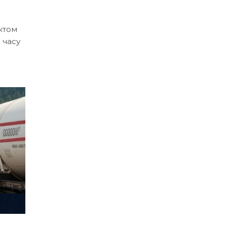
ктом
 часу