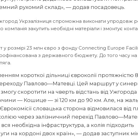
темний рухомий склад», — додав посадовець.
—Ужгород Укрзалізниця спроможна виконати упродовж р
о компанія закупить необхідні матеріали і змонтує конт
у розмірі 23 млн євро з фонду Connecting Europe Facilit
профінансована з державного бюджету. До того часу на
тяга.
ленням короткої дільниці євроколії протяжністю 
ереходу Павлово—Матевці. Цей маршрут у синергі
змогу скоротити на чверть відстань від Ужгорода
чини — Кошице — зі 120 км до 90 км. Але, на жаль
Єврокомісії словацька сторона відмовилася від п
колією через залізничний перехід Павлово—Матев
є вся необхідна інфраструктура, а колія підходить
ги на кордоні двох країн», — додав заступник мі