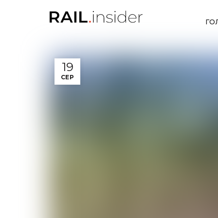
ГО
19
СЕР