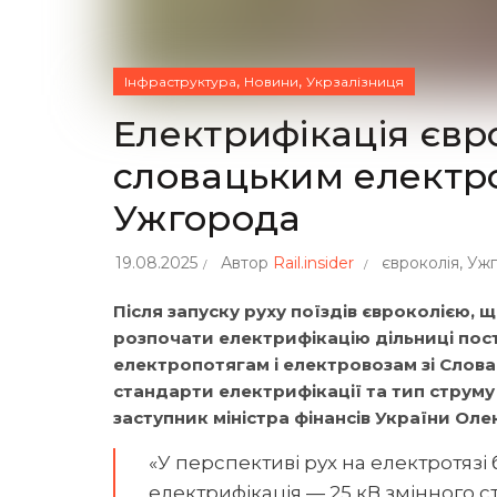
,
,
Інфраструктура
Новини
Укрзалізниця
Електрифікація євро
словацьким електро
Ужгорода
19.08.2025
Автор
Rail.insider
євроколія
,
Уж
Після запуску руху поїздів євроколією,
розпочати електрифікацію дільниці пост
електропотягам і електровозам зі Слов
стандарти електрифікації та тип струму 
заступник міністра фінансів України Оле
«У перспективі рух на електротязі 
електрифікація — 25 кВ змінного 