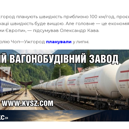
жгород планують швидкість приблизно 100 км/год, проє
кації швидкість буде вищою. Але головне — це економія
ми Європи», — підсумував Олександр Кава.
околію Чоп—Ужгород
планували
у липні.