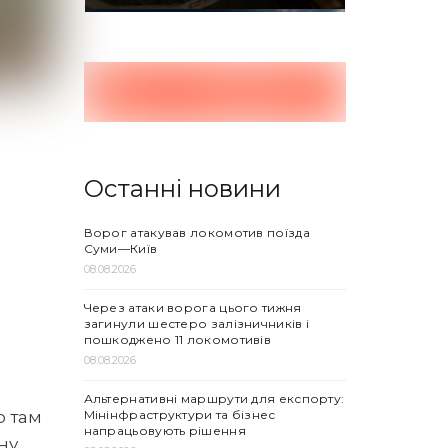
Останні новини
Ворог атакував локомотив поїзда
Суми—Київ
08.08.2026
Через атаки ворога цього тижня
загинули шестеро залізничників і
пошкоджено 11 локомотивів
08.08.2026
Альтернативні маршрути для експорту:
Мінінфраструктури та бізнес
о там
напрацьовують рішення
ну