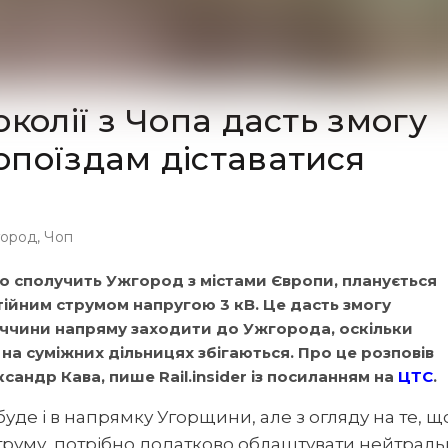
колії з Чопа дасть змогу
поїздам діставатися
город
,
Чоп
 що сполучить Ужгород з містами Європи, планується
ійним струмом напругою 3 кВ. Це дасть змогу
аччини напряму заходити до Ужгорода, оскільки
на суміжних дільницях збігаються. Про це розповів
ксандр Кава, пише Rail.insider із посиланням на
ЦТС
.
буде і в напрямку Угорщини, але з огляду на те, щ
струму, потрібно додатково облаштувати нейтраль