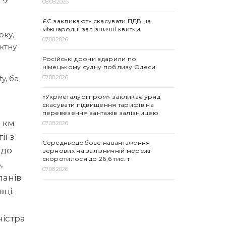
08.08.2026
ЄС закликають скасувати ПДВ на
міжнародні залізничні квитки
оку,
07.08.2026
актну
Російські дрони вдарили по
німецькому судну поблизу Одеси
07.08.2026
y, ба
«Укрметалургпром» закликає уряд
скасувати підвищення тарифів на
перевезення вантажів залізницею
8 км
07.08.2026
ї з
Середньодобове навантаження
 до
зернових на залізничній мережі
скоротилося до 26,6 тис. т
,
07.08.2026
ланів
ці.
ністра