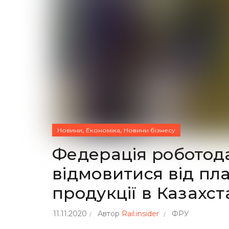
,
,
Новини
Економіка
Новини бізнесу
Федерація роботода
відмовитися від пла
продукції в Казахст
11.11.2020
Автор
Rail.insider
ФРУ