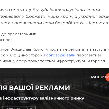
чно проти, щоб у публічних закупівлях кошти
повнювали бюджети інших країн, а українці, замі
вах, поповнювали лави безробітних», – ідеться в 
я до представників
ргпром.
ктури Владислав Криклій провів перемовини із заступн
яром. Офіційно сторони
обговорювали
перспективи
нами у сфері транспортної інфраструктури й торгівлі.