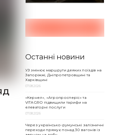
Останні новини
УЗ змінює маршрути деяких поїздів на
Запоріжжі, Дніпропетровщині та
Харківщині
07.08.2026
яд
«Кернел», «Агропросперіс» та
VITAGRO підвищили тарифи на
елеваторні послуги
07.08.2026
Через українсько-румунські залізничні
переходи прямує понад 30 вагонів із
зерном на добу