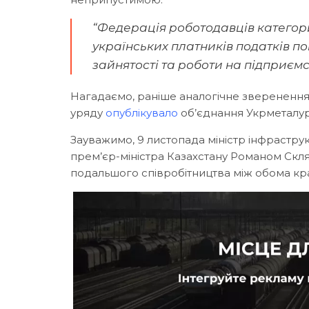
“Федерація роботодавців категори
українських платників податків по
зайнятості та роботи на підприємст
Нагадаємо, раніше аналогічне зверененн
уряду
опублікувало
об’єднання Укрметалу
Зауважимо, 9 листопада міністр інфрастру
прем’єр-міністра Казахстану Романом Скл
подальшого співробітництва між обома краї