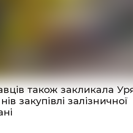
вців також закликала Ур
нів закупівлі залізничної
ані