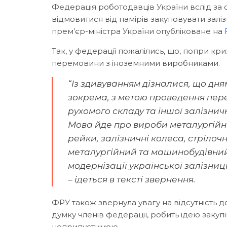
Федерація роботодавців України вслід за 
відмовитися від намірів закуповувати залі
прем’єр-міністра України опубліковане на
Так, у федерації пожалілись, що, попри кри
перемовини з іноземними виробниками.
“Із здивуванням дізналися, що дня
зокрема, з метою проведення пере
рухомого складу та іншої залізнич
Мова йде про вироби металургійно
рейки, залізничні колеса, стрілоч
металургійний та машинобудівний
модернізації української залізниц
– ідеться в тексті звернення.
ФРУ також звернула увагу на відсутність д
думку членів федерації, робить ідею закупі
неприпустимою.