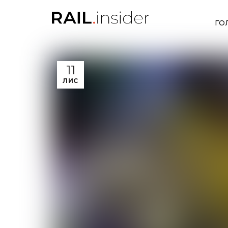
ГО
11
ЛИС