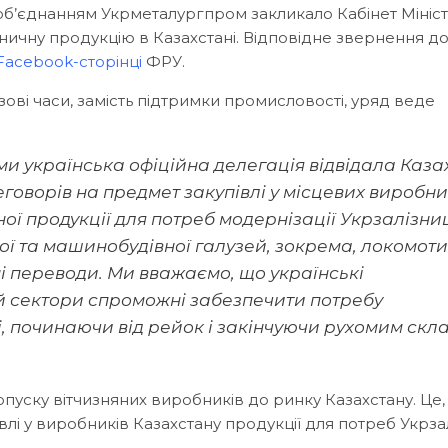
об’єднанням Укрметалургпром закликало Кабінет Мініст
зничну продукцію в Казахстані. Відповідне звернення д
Facebook-сторінці
ФРУ.
зові часи, замість підтримки промисловості, уряд веде
ми українська офіційна делегація відвідала Каза
говорів на предмет закупівлі у місцевих виробни
ної продукції для потреб модернізації Укрзалізниц
ї та машинобудівної галузей, зокрема, локомоти
ні переводи. Ми вважаємо, що українські
 сектори спроможні забезпечити потребу
і, починаючи від рейок і закінчуючи рухомим скл
опуску вітчизняних виробників до ринку Казахстану. Це,
влі у виробників Казахстану продукції для потреб Укрза