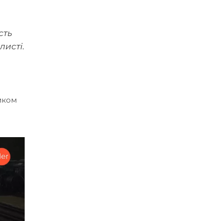
сть
листі.
иком