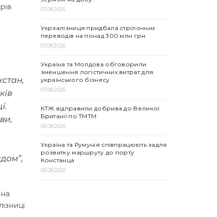
рів
07.08.2026
о
Укрзалізниця придбала стрілочних
переводів на понад 300 млн грн
07.08.2026
Україна та Молдова обговорили
зменшення логістичних витрат для
хстан,
українського бізнесу
07.08.2026
ків
і.
КТЖ відправили добрива до Великої
Британії по ТМТМ
ви,
06.08.2026
Україна та Румунія співпрацюють задля
розвитку маршруту до порту
адом”,
Констанца
06.08.2026
 на
лізниці