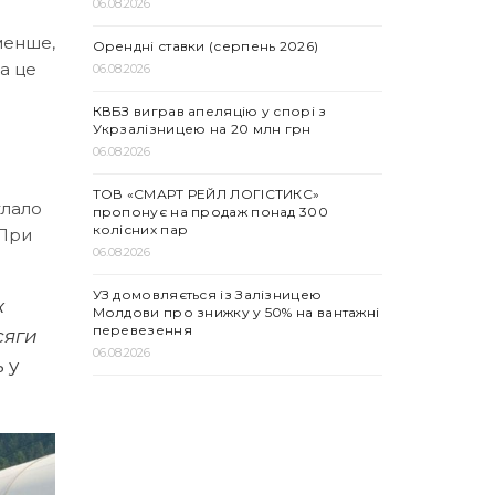
06.08.2026
 менше,
Орендні ставки (серпень 2026)
 а це
06.08.2026
КВБЗ виграв апеляцію у спорі з
Укрзалізницею на 20 млн грн
06.08.2026
ТОВ «СМАРТ РЕЙЛ ЛОГІСТИКС»
клало
пропонує на продаж понад 300
колісних пар
 При
06.08.2026
УЗ домовляється із Залізницею
ж
Молдови про знижку у 50% на вантажні
перевезення
сяги
06.08.2026
ь у