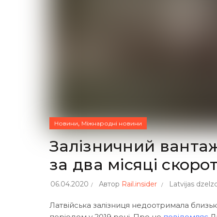
,
Новини
Міжнародні новини
Залізничний ванта
за два місяці скоро
06.04.2020
Автор
Rail.insider
Latvijas dzelz
Латвійська залізниця недоотримала близьк
періодом у 2019 році. Про це
повідомляє
Ла