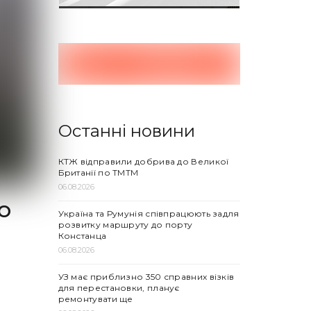
Останні новини
КТЖ відправили добрива до Великої
Британії по ТМТМ
06.08.2026
ю
Україна та Румунія співпрацюють задля
розвитку маршруту до порту
Констанца
06.08.2026
УЗ має приблизно 350 справних візків
для перестановки, планує
ремонтувати ще