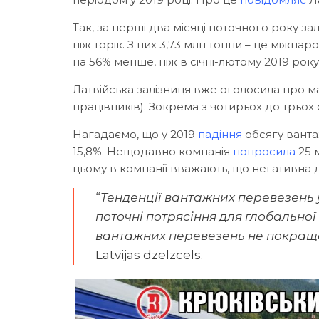
Так, за перші два місяці поточного року з
ніж торік. З них 3,73 млн тонни – це міжнар
на 56% менше, ніж в січні-лютому 2019 року
Латвійська залізниця вже оголосила про м
працівників). Зокрема з чотирьох до трьох 
Нагадаємо, що у 2019
падіння
обсягу ванта
15,8%. Нещодавно компанія
попросила
25 
цьому в компанії вважають, що негативна д
“
Тенденції вантажних перевезень у
поточні потрясіння для глобальної
вантажних перевезень не покраща
Latvijas dzelzcels.