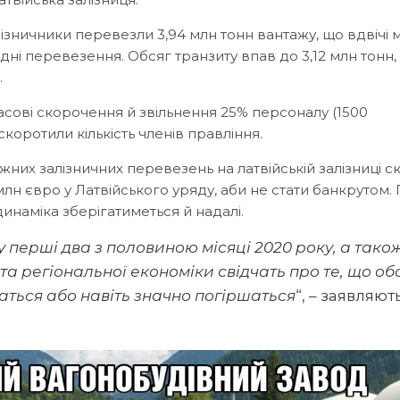
алізничники перевезли 3,94 млн тонн вантажу, що вдвічі
одні перевезення. Обсяг транзиту впав до 3,12 млн тонн,
.
асові скорочення й звільнення 25% персоналу (1500
скоротили кількість членів правління.
жних залізничних перевезень на латвійській залізниці с
млн євро у Латвійського уряду, аби не стати банкрутом.
инаміка зберігатиметься й надалі.
 перші два з половиною місяці 2020 року, а тако
 та регіональної економіки свідчать про те, що об
ться або навіть значно погіршаться
“, – заявляют