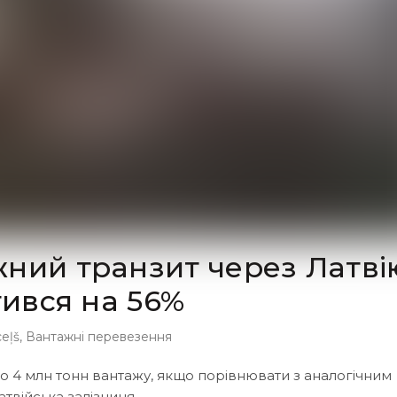
жний транзит через Латві
тився на 56%
ceļš
,
Вантажні перевезення
о 4 млн тонн вантажу, якщо порівнювати з аналогічним
твійська залізниця.