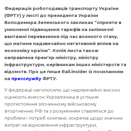
Федерація роботодавців транспорту України
(ФРТУ) у листі до президента України
Володимира Зеленського закликає “сприяти в
уникненні підвищення тарифів на залізничні
вантажні перевезення під час воєнного стану,
що матиме надзвичайно негативний вплив на
економіку країни”. Копія листа також
направлена прем’єр-міністру, міністру
інфраструктури, керівникам інших міністерств та
відомств. Про це пише Rail.insider із посиланням
на
пресслужбу
ФРТУ.
У федерації наголосили, що надзвичайно високо
оцінюють внесок Укрзалізниці в успішне
протистояння злочинному військовому
вторгненню РФ та з розумінням ставляться до
проблем і потреб компанії, зокрема щодо значних
витрат на відновлення інфраструктури,