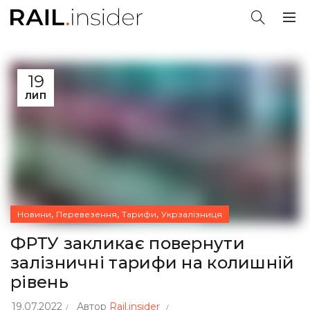
19
ЛИП
,
,
,
Новини
Перевезення
Тарифи
Укрзалізниця
ФРТУ закликає повернути
залізничні тарифи на колишній
рівень
19.07.2022
Автор
Rail.insider