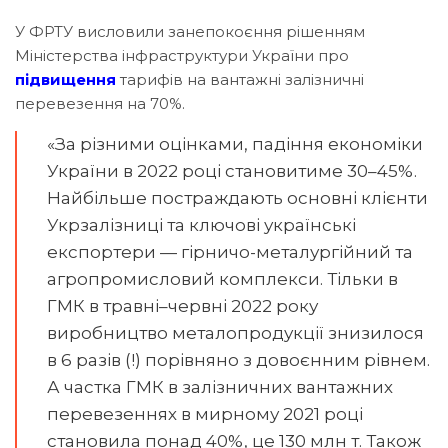
У ФРТУ висловили занепокоєння рішенням
Міністерства інфраструктури України про
підвищення
тарифів на вантажні залізничні
перевезення на 70%.
«За різними оцінками, падіння економіки
України в 2022 році становитиме 30–45%.
Найбільше постраждають основні клієнти
Укрзалізниці та ключові українські
експортери — гірничо-металургійний та
агропромисловий комплекси. Тільки в
ГМК в травні–червні 2022 року
виробництво металопродукції знизилося
в 6 разів (!) порівняно з довоєнним рівнем.
А частка ГМК в залізничних вантажних
перевезеннях в мирному 2021 році
становила понад 40%, це 130 млн т. Також