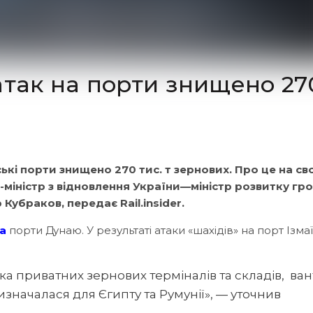
атак на порти знищено 27
кі порти знищено 270 тис. т зернових. Про це на св
-міністр з відновлення України—міністр розвитку гр
убраков, передає Rail.insider.
а
порти Дунаю. У результаті атаки «шахідів» на порт Ізма
а приватних зернових терміналів та складів,
ван
значалася для Єгипту та Румунії», — уточнив