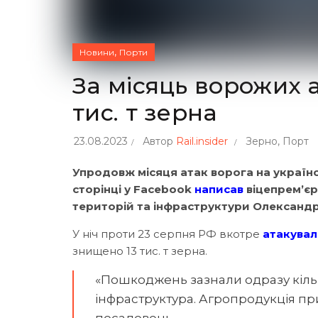
,
Новини
Порти
За місяць ворожих 
тис. т зерна
23.08.2023
Автор
Rail.insider
Зерно
,
Порт
Упродовж місяця атак ворога на українсь
сторінці у Facebook
написав
віцепрем’єр
територій та інфраструктури Олександр К
У ніч проти 23 серпня РФ вкотре
атакувал
знищено 13 тис. т зерна.
«Пошкоджень зазнали одразу кільк
інфраструктура. Агропродукція при
посадовець.