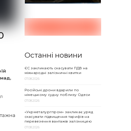
0
Останні новини
ЄС закликають скасувати ПДВ на
оїй
міжнародні залізничні квитки
омад,
07.08.2026
Російські дрони вдарили по
німецькому судну поблизу Одеси
їл
07.08.2026
«Укрметалургпром» закликає уряд
тажна
скасувати підвищення тарифів на
перевезення вантажів залізницею
07.08.2026