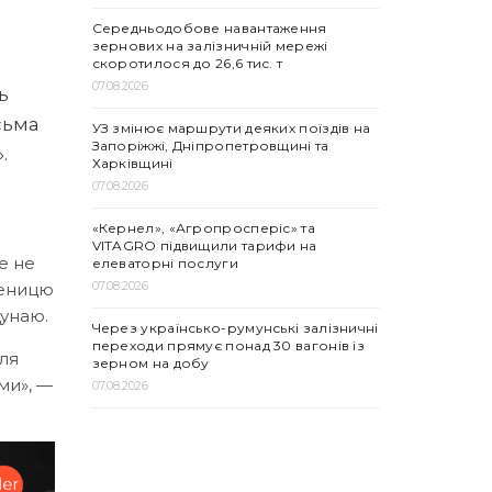
Середньодобове навантаження
зернових на залізничній мережі
скоротилося до 26,6 тис. т
07.08.2026
ь
осьма
УЗ змінює маршрути деяких поїздів на
Запоріжжі, Дніпропетровщині та
.
Харківщині
07.08.2026
«Кернел», «Агропросперіс» та
VITAGRO підвищили тарифи на
е не
елеваторні послуги
07.08.2026
шеницю
Дунаю.
Через українсько-румунські залізничні
переходи прямує понад 30 вагонів із
для
зерном на добу
ми», —
07.08.2026