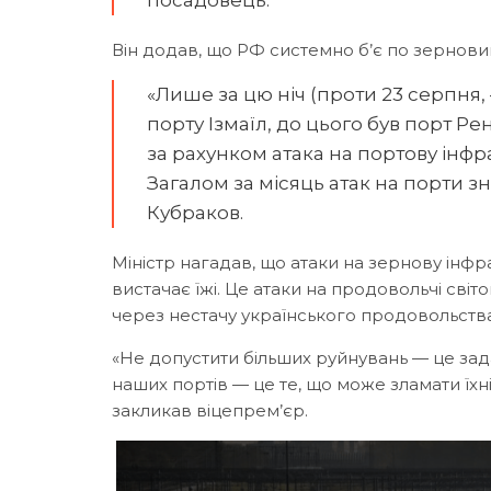
Він додав, що РФ системно б’є по зернови
«Лише за цю ніч (проти 23 серпня,
порту Ізмаїл, до цього був порт Рен
за рахунком атака на портову інфра
Загалом за місяць
атак на порти з
Кубраков.
Міністр нагадав, що атаки на зернову інфр
вистачає їжі. Це атаки на продовольчі сві
через нестачу українського продовольства 
«Не допустити більших руйнувань — це задач
наших портів — це те, що може зламати їхні
закликав віцепрем’єр.