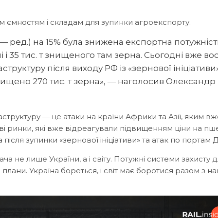
м ємностям і складам для зупинки агроекспорту.
 — ред.) на 15% була знижена експортна потужніст
і і 35 тис. т знищеного там зерна. Сьогодні вже в
структуру після виходу РФ із «зернової ініціативи»
нищено 270 тис. т зерна», — наголосив Олександр
аструктуру — це атаки на країни Африки та Азії, яким вж
тові ринки, які вже відреагували підвищенням ціни на п
після зупинки «зернової ініціативи» та атак по портам 
а не лише України, а і світу. Потужні системи захисту 
 плани. Україна бореться, і світ має боротися разом з на