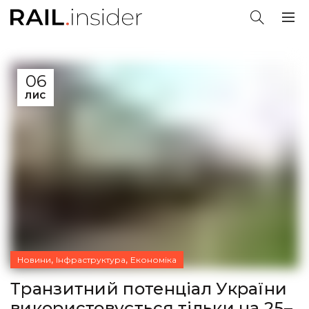
06
ЛИС
,
,
Новини
Інфраструктура
Економіка
Транзитний потенціал України
використовується тільки на 25–