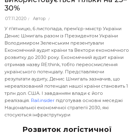
30%
07.11.2020
Автор
У п’ятницю, 6 листопада, прем’єр-міністр України
Денис Шмигаль разом із Президентом України
Володимиром Зеленським презентували
Економічний аудит країни та Вектори економічного
розвитку до 2030 року. Економічний аудит країни
отримав назву RE:think, тобто переосмислення
українського потенціалу. Представляючи
результати аудиту, Денис Шмигаль зазначив, що
нереалізований потенціал нашої країни становить 1
трлн дол. США. І завданням влади є його
реалізація.
Rail.insider
підготував основні меседжі
Національної економічної стратегії 2030, які
стосуються інфраструткури
Розвиток логістичної