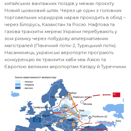
китайських вантажних поїздів у межах проєкту
Новий шовковий шлях. Через це один з головних
торговельних коридорів наразі проходить в обхід –
через Білорусь, Казахстан та Росію. Нафтова та
газова транзитні мережі України перебувають у
зоні ризику через побудову альтернативних
магістралей (Північний потік-2, Турецький потік).
Насамкінець, українські аеропорти програють
конкуренцію як транзитні хаби між Азією та
Європою великим аеропортам Катару й Туреччини.