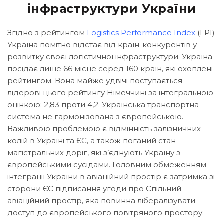
інфраструктури України
Згідно з рейтингом
Logistics Performance Index
(LPI)
Україна помітно відстає від країн-конкурентів у
розвитку своєї логістичної інфраструктури. Україна
посідає лише 66 місце серед 160 країн, які охоплені
рейтингом. Вона майже удвічі поступається
лідерові цього рейтингу Німеччині за інтегральною
оцінкою: 2,83 проти 4,2. Українська транспортна
система не гармонізована з європейською.
Важливою проблемою є відмінність залізничних
колій в Україні та ЄС, а також поганий стан
магістральних доріг, які з’єднують Україну з
європейськими сусідами. Головним обмеженням
інтеграції України в авіаційний простір є затримка зі
сторони ЄС підписання угоди про Спільний
авіаційний простір, яка повинна лібералізувати
доступ до європейського повітряного простору.