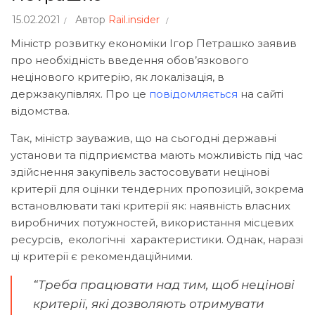
15.02.2021
Автор
Rail.insider
Міністр розвитку економіки Ігор Петрашко заявив
про необхідність введення обов’язкового
нецінового критерію, як локалізація, в
держзакупівлях. Про це
повідомляється
на сайті
відомства.
Так, міністр зауважив, що на сьогодні державні
установи та підприємства мають можливість під час
здійснення закупівель застосовувати нецінові
критерії для оцінки тендерних пропозицій, зокрема
встановлювати такі критерії як: наявність власних
виробничих потужностей, використання місцевих
ресурсів, екологічні характеристики. Однак, наразі
ці критерії є рекомендаційними.
“Треба працювати над тим, щоб нецінові
критерії, які дозволяють отримувати